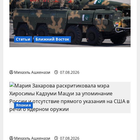
Статьи
Ближний Восток
Мекканский пакт — исламское НАТО
или пустая церемония?
Михаэль Ашкенази
07.08.2026
Япония
Захарова обвинила мэра Хиросимы в
«русофобии» из-за упоминания России
Михаэль Ашкенази
07.08.2026