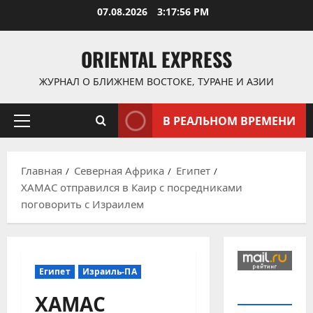
Перейти
07.08.2026
3:17:56 PM
к
содержимому
ORIENTAL EXPRESS
ЖУРНАЛ О БЛИЖНЕМ ВОСТОКЕ, ТУРАНЕ И АЗИИ
В РЕАЛЬНОМ ВРЕМЕНИ
Основное
меню
Главная
Северная Африка
Египет
ХАМАС отправился в Каир с посредниками
поговорить с Израилем
Египет
Израиль-ПА
ХАМАС