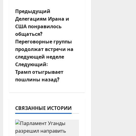
Н
Предыдущий
Делегациям Ирана и
а
США понравилось
общаться?
в
Переговорные группы
и
продолжат встречи на
следующей неделе
г
Следующий:
Трамп отыгрывает
а
пошлины назад?
ц
и
СВЯЗАННЫЕ ИСТОРИИ
я
з