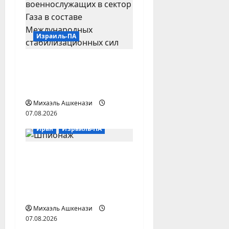
а
п
Израиль-ПА
и
Парламент Уганды
с
одобрил отправку
войск в сектор Газа
и
Михаэль Ашкенази
07.08.2026
Иран
Израиль-ПА
Два офицера
Моссада уволены из-
за срыва плана по
Ирану
Михаэль Ашкенази
07.08.2026
Израиль-ПА
Иордания