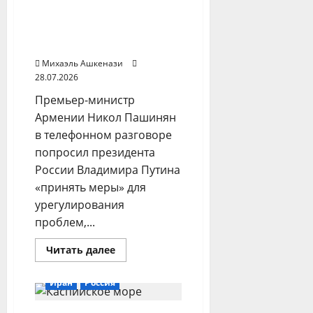
радио
«Азаттык»
вступлении Армении в
ЕС и торговые
ограничения
Михаэль Ашкенази
28.07.2026
Премьер-министр
Армении Никол Пашинян
в телефонном разговоре
попросил президента
России Владимира Путина
«принять меры» для
урегулирования
проблем,...
Прочитать
Читать далее
больше
о
Путин
Иран
Россия
и
Пашинян
обсудили