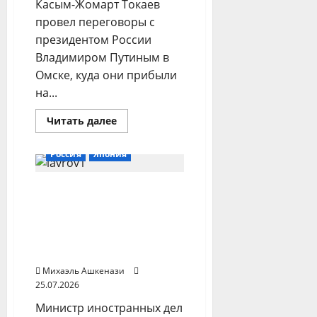
Касым-Жомарт Токаев
провел переговоры с
президентом России
Владимиром Путиным в
Омске, куда они прибыли
на...
Прочитать
Читать далее
больше
о
Токаев
Россия
Япония
и
Путин
обсудили
Лавров не обсуждал с
торговлю
главой МИД Японии
двусторонние
отношения на саммите
АСЕАН — Захарова
Михаэль Ашкенази
25.07.2026
Министр иностранных дел