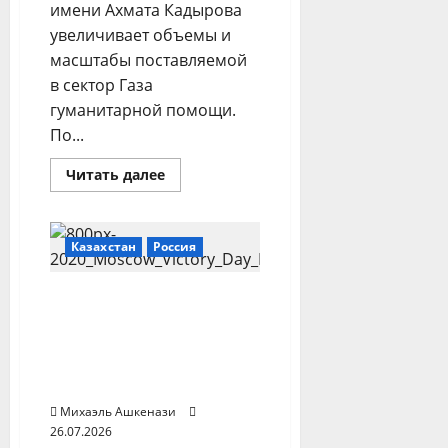
имени Ахмата Кадырова
увеличивает объемы и
масштабы поставляемой
в сектор Газа
гуманитарной помощи.
По...
Прочитать
Читать далее
больше
о
Чеченский
фонд
расширяет
Казахстан
Россия
поставки
в
Газу
Путин объяснил
Токаеву, почему Россия
не согласна на
заморозку конфликта с
Украиной — Песков
Михаэль Ашкенази
26.07.2026