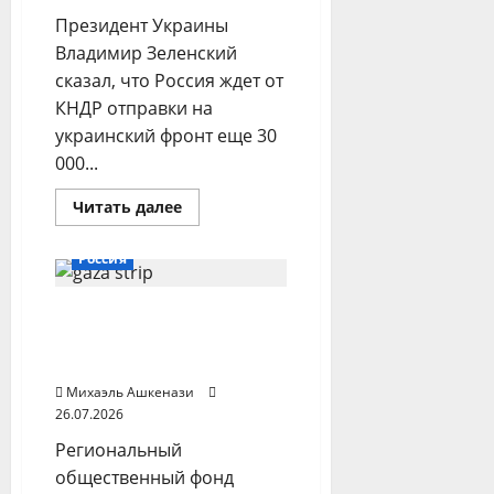
иностранцев
Президент Украины
Владимир Зеленский
сказал, что Россия ждет от
КНДР отправки на
украинский фронт еще 30
000...
Прочитать
Читать далее
больше
Ближний Восток
о
Зеленский:
Россия
Россия
ждет
30
Чеченский фонд
000
солдат
расширяет поставки в
из
КНДР
Газу
Михаэль Ашкенази
26.07.2026
Региональный
общественный фонд