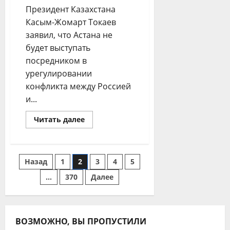
Президент Казахстана
Касым-Жомарт Токаев
заявил, что Астана не
будет выступать
посредником в
урегулировании
конфликта между Россией
и...
Прочитать
Читать далее
больше
о
«Великий
русский
народ
Пагинация
Назад
1
2
3
4
5
сам
справится».
Токаев
…
370
Далее
записей
отказался
быть
посредником
между
Россией
и
ВОЗМОЖНО, ВЫ ПРОПУСТИЛИ
Украиной