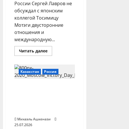
России Сергей Лавров не
обсуждал с японским
коллегой Тосимицу
Мотэги двусторонние
отношения и
международную...
Прочитать
Читать далее
больше
о
Лавров
не
обсуждал
Казахстан
Россия
с
главой
МИД
«Великий русский
Японии
двусторонние
народ сам справится».
отношения
Токаев отказался быть
на
саммите
посредником между
АСЕАН
—
Россией и Украиной
Захарова
Михаэль Ашкенази
25.07.2026