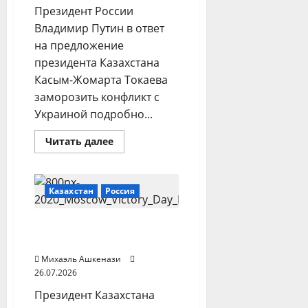
Президент России
Владимир Путин в ответ
на предложение
президента Казахстана
Касым-Жомарта Токаева
заморозить конфликт с
Украиной подробно...
Прочитать
Читать далее
больше
о
Путин
объяснил
Токаеву,
Казахстан
Россия
почему
Россия
не
Токаев и Путин
согласна
на
обсудили торговлю
заморозку
конфликта
Михаэль Ашкенази
с
26.07.2026
Украиной
—
Президент Казахстана
Песков