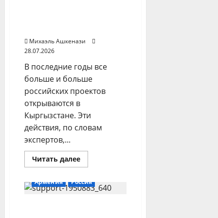
Кыргызстан своими
сетями — радио
«Азаттык»
Михаэль Ашкенази
28.07.2026
В последние годы все
больше и больше
российских проектов
открываются в
Кыргызстане. Эти
действия, по словам
экспертов,...
Прочитать
Читать далее
больше
о
Россия
Армения
Россия
опутывает
Кыргызстан
своими
Путин и Пашинян
сетями
—
обсудили референдум о