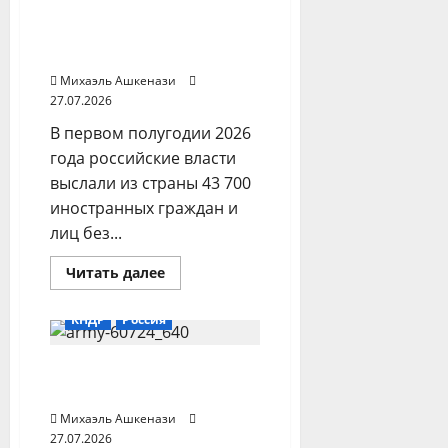
судно
2026 года из РФ
в
Каспийском
выслали 44 000
море
иностранцев
попыткой
расширить
Михаэль Ашкенази
конфликт
27.07.2026
В первом полугодии 2026
года российские власти
выслали из страны 43 700
иностранных граждан и
лиц без...
Прочитать
Читать далее
больше
о
В
КНДР
Россия
первом
полугодии
2026
Зеленский: Россия ждет
года
из
30 000 солдат из КНДР
РФ
выслали
Михаэль Ашкенази
44
27.07.2026
000