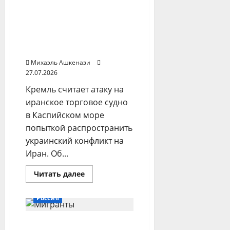
Россия назвала атаку на
референдум
о
иранское судно в
вступлении
Армении
Каспийском море
в
попыткой расширить
ЕС
и
конфликт
торговые
ограничения
Михаэль Ашкенази
27.07.2026
Кремль считает атаку на
иранское торговое судно
в Каспийском море
попыткой распространить
украинский конфликт на
Иран. Об...
Прочитать
Читать далее
больше
о
Россия
Россия
назвала
атаку
на
В первом полугодии
иранское