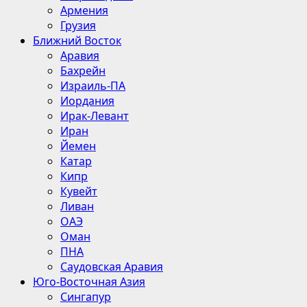
Армения
Грузия
Ближний Восток
Аравия
Бахрейн
Израиль-ПА
Иордания
Ирак-Левант
Иран
Йемен
Катар
Кипр
Кувейт
Ливан
ОАЭ
Оман
ПНА
Саудовская Аравия
Юго-Восточная Азия
Сингапур