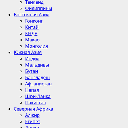
Таиланд
Филиппины
Восточная Азия
Гонконг
Китай
КНДР
Макао
Монголия
Южная Азия
Индия
Мальдивы
Бутан
Бангладеш
Афганистан
Непал
Шри-Ланка
Пакистан
Северная Африка
Алжир
Египет
Ливия