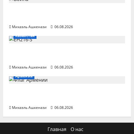
Война в Украине сплетается с войной
на Ближнем Востоке
Михаэль Ашкенази
06.08.2026
Казахстан
В Казахстане беспилотное аэротакси
совершило первый полет
Михаэль Ашкенази
06.08.2026
Армения
Торговый оборот между РФ и Арменией
сократился на две трети
Михаэль Ашкенази
06.08.2026
Главная
О нас