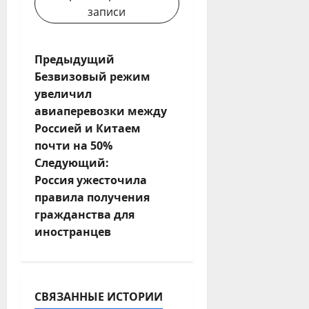
записи
Н
Предыдущий
Безвизовый режим
а
увеличил
авиаперевозки между
в
Россией и Китаем
и
почти на 50%
Следующий:
г
Россия ужесточила
правила получения
а
гражданства для
ц
иностранцев
и
я
СВЯЗАННЫЕ ИСТОРИИ