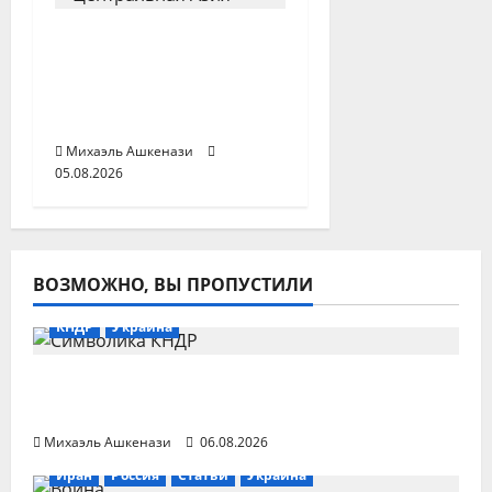
Центральная Азия и
Южный Кавказ
становятся единым
транспортным узлом
Михаэль Ашкенази
05.08.2026
ВОЗМОЖНО, ВЫ ПРОПУСТИЛИ
КНДР
Украина
Следует ли ожидать удара Украины по
КНДР?
Михаэль Ашкенази
06.08.2026
Иран
Россия
Статьи
Украина