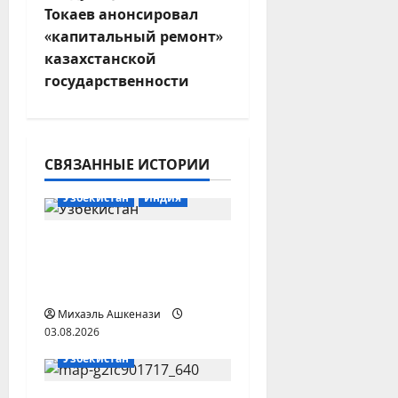
Токаев анонсировал
г
«капитальный ремонт»
казахстанской
а
государственности
ц
и
СВЯЗАННЫЕ ИСТОРИИ
я
Узбекистан
Индия
з
Глава МИД
а
Узбекистана прибыл
п
в Индию
Михаэль Ашкенази
и
03.08.2026
Афганистан
Узбекистан
с