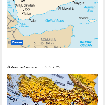
Йемен
Хуситы атаковали ракетами и
беспилотниками порт Моха
Михаэль Ашкенази
09.08.2026