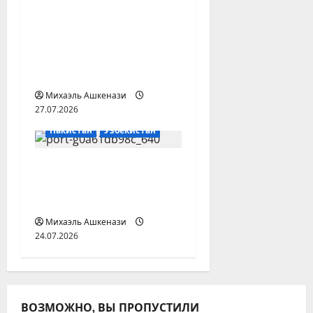
и
Узбекистан и
Афганистан
обсудили
расширение
торговли
Михаэль Ашкенази
27.07.2026
Пакистан
Узбекистан
Узбекистан и
Пакистан нарастят
китайский транзит
Михаэль Ашкенази
24.07.2026
ВОЗМОЖНО, ВЫ ПРОПУСТИЛИ