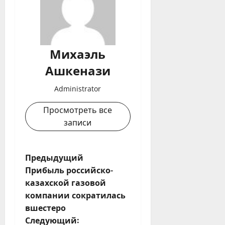
Михаэль
Ашкенази
Administrator
Просмотреть все
записи
Н
Предыдущий
Прибыль российско-
а
казахской газовой
компании сократилась
в
вшестеро
и
Следующий: