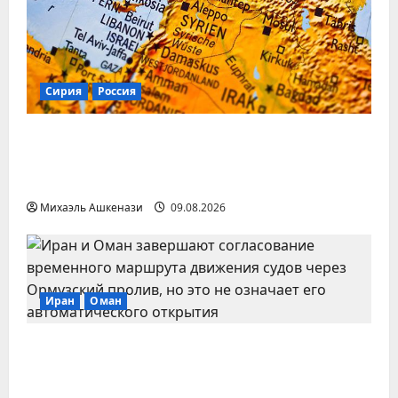
Сирия
Россия
Бывшего главу сирийской разведки
Хуссама Луку обнаружили под Москвой
— BBC
Михаэль Ашкенази
09.08.2026
Иран
Оман
Иран и Оман завершают переговоры о
новом маршруте через Ормузский
пролив