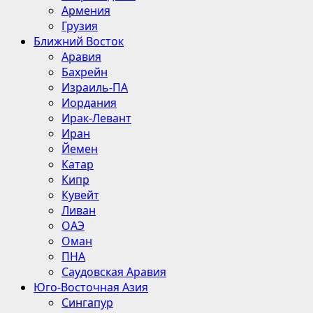
Армения
Грузия
Ближний Восток
Аравия
Бахрейн
Израиль-ПА
Иордания
Ирак-Левант
Иран
Йемен
Катар
Кипр
Кувейт
Ливан
ОАЭ
Оман
ПНА
Саудовская Аравия
Юго-Восточная Азия
Сингапур