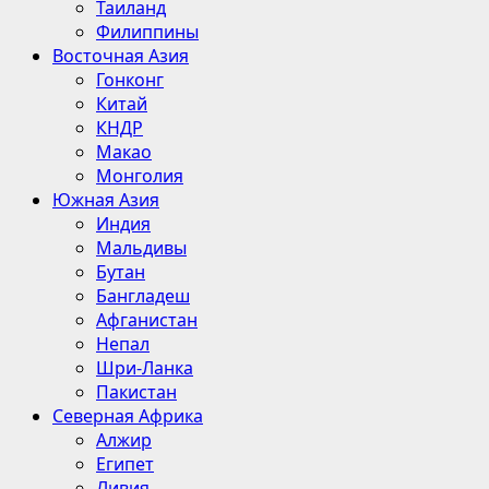
Таиланд
Филиппины
Восточная Азия
Гонконг
Китай
КНДР
Макао
Монголия
Южная Азия
Индия
Мальдивы
Бутан
Бангладеш
Афганистан
Непал
Шри-Ланка
Пакистан
Северная Африка
Алжир
Египет
Ливия