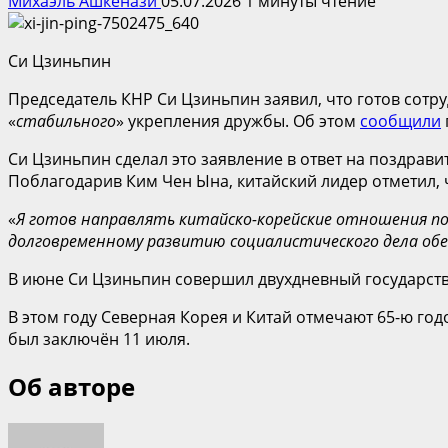
Михаэль Ашкенази
05.07.2026
1 минуты чтение
Си Цзиньпин
Председатель КНР Си Цзиньпин заявил, что готов сот
«
стабильного
» укрепления дружбы. Об этом
сообщили
Си Цзиньпин сделал это заявление в ответ на поздра
Поблагодарив Ким Чен Ына, китайский лидер отметил,
«
Я готов направлять китайско-корейские отношения по 
долговременному развитию социалистического дела об
В июне Си Цзиньпин совершил двухдневный государстве
В этом году Северная Корея и Китай отмечают 65-ю г
был заключён 11 июля.
Об авторе