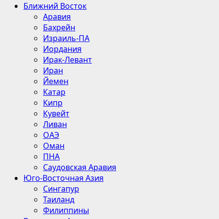
Ближний Восток
Аравия
Бахрейн
Израиль-ПА
Иордания
Ирак-Левант
Иран
Йемен
Катар
Кипр
Кувейт
Ливан
ОАЭ
Оман
ПНА
Саудовская Аравия
Юго-Восточная Азия
Сингапур
Таиланд
Филиппины