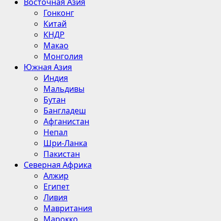
Восточная Азия
Гонконг
Китай
КНДР
Макао
Монголия
Южная Азия
Индия
Мальдивы
Бутан
Бангладеш
Афганистан
Непал
Шри-Ланка
Пакистан
Северная Африка
Алжир
Египет
Ливия
Мавритания
Марокко