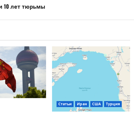
и 10 лет тюрьмы
Статьи
Иран
США
Турция
ширил
для запрета
Турецкий взгляд: Иран
 на выезд из
считает Ормузский