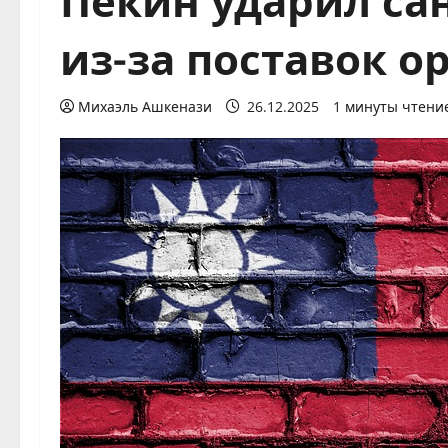
из-за поставок 
Михаэль Ашкенази
26.12.2025
1 минуты чтени