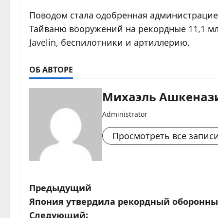
Поводом стала одобренная администрацие
Тайваню вооружений на рекордные 11,1 мл
Javelin, беспилотники и артиллерию.
ОБ АВТОРЕ
Михаэль Ашкеназ
Administrator
Просмотреть все запис
Н
Предыдущий
Япония утвердила рекордный оборонн
а
Следующий: