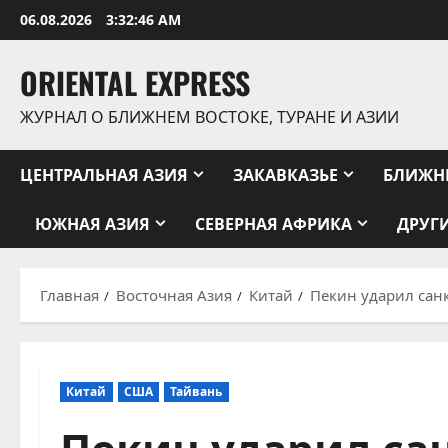
Перейти
06.08.2026
3:32:47 AM
к
содержимому
ORIENTAL EXPRESS
ЖУРНАЛ О БЛИЖНЕМ ВОСТОКЕ, ТУРАНЕ И АЗИИ
ЦЕНТРАЛЬНАЯ АЗИЯ
ЗАКАВКАЗЬЕ
БЛИЖН
ЮЖНАЯ АЗИЯ
СЕВЕРНАЯ АФРИКА
ДРУГ
Главная
Восточная Азия
Китай
Пекин ударил сан
Китай
США
Тайвань
Пекин ударил са