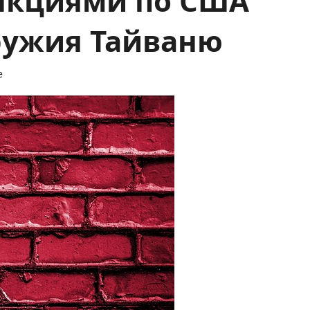
оружия Тайваню
е