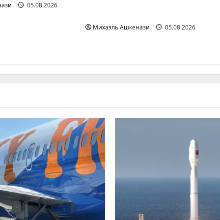
пролив делом
нази
05.08.2026
национальной чести
Михаэль Ашкенази
05.08.2026