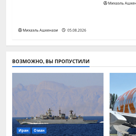
Михаэль Ашке
мониторинга воды,
с
растительности и
полезных ископаемых
и
Михаэль Ашкенази
05.08.2026
ВОЗМОЖНО, ВЫ ПРОПУСТИЛИ
Иран
Оман