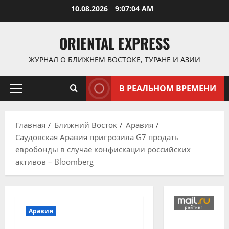
Перейти
10.08.2026
9:07:05 AM
к
содержимому
ORIENTAL EXPRESS
ЖУРНАЛ О БЛИЖНЕМ ВОСТОКЕ, ТУРАНЕ И АЗИИ
В РЕАЛЬНОМ ВРЕМЕНИ
Основное
меню
Главная
Ближний Восток
Аравия
Саудовская Аравия пригрозила G7 продать
евробонды в случае конфискации российских
активов – Bloomberg
Аравия