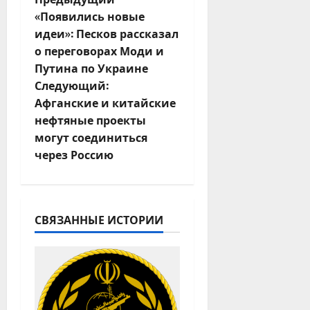
Н
«Появились новые
а
идеи»: Песков рассказал
о переговорах Моди и
в
Путина по Украине
и
Следующий:
Афганские и китайские
г
нефтяные проекты
могут соединиться
а
через Россию
ц
и
СВЯЗАННЫЕ ИСТОРИИ
я
з
а