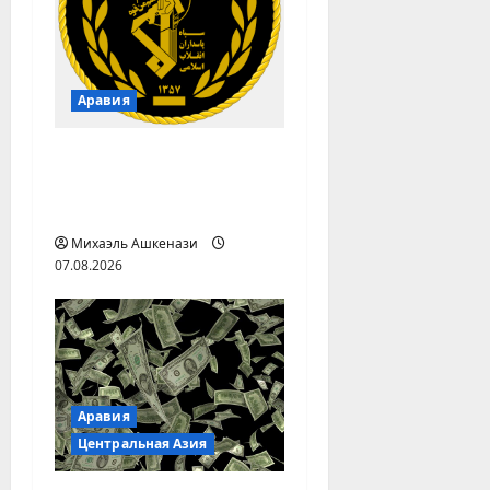
п
и
с
Аравия
и
КСИР готовит удар по
Саудовской Аравии с
двух сторон
Михаэль Ашкенази
07.08.2026
Аравия
Центральная Азия