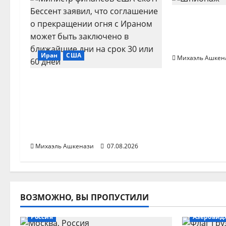
и
Два офице
уволены из
я
плана по 
Иран
США
з
Михаэль Ашкен
а
США допустили
заключение нового
п
соглашения о
прекращении огня с
и
Ираном в ближайшие дни
с
Михаэль Ашкенази
07.08.2026
и
ВОЗМОЖНО, ВЫ ПРОПУСТИЛИ
Россия
Азербайд