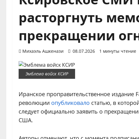
расторгнуть мем
прекращении ог
Михаэль Ашкенази
08.07.2026
1 минуты чтение
Эмблема войск КСИР
Иранское проправительственное издание Fa
революции
опубликовало
статью, в которо
следует официально заявить о прекращен
США.
Авторы отмечают, что с момента подписани