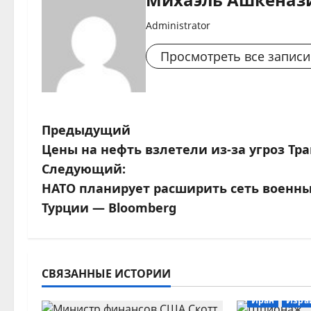
Administrator
Просмотреть все записи
Н
Предыдущий
Цены на нефть взлетели из-за угроз Тр
а
Следующий:
в
НАТО планирует расширить сеть военны
Турции — Bloomberg
и
г
а
СВЯЗАННЫЕ ИСТОРИИ
ц
Иран
Изра