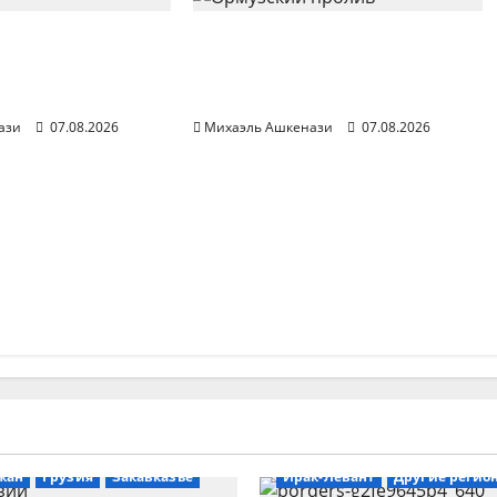
ра Моссада
Иранские СМИ
-за срыва
представили детали
Ирану
соглашения по Ормузу
ази
07.08.2026
Михаэль Ашкенази
07.08.2026
жан
Грузия
Закавказье
Ирак-Левант
Другие регио