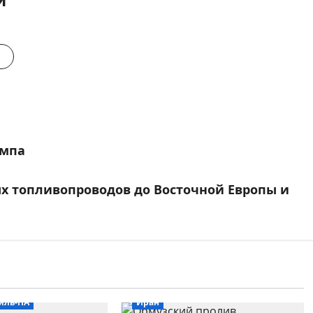
ампа
х топливопроводов до Восточной Европы и
иль-ПА
Иран