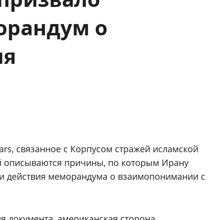
орандум о
ня
rs, связанное с Корпусом стражей исламской
й описываются причины, по которым Ирану
ии действия меморандума о взаимопонимании с
я документа, американская сторона