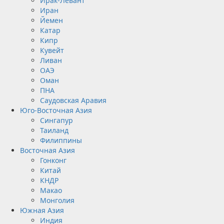
Ирак-Левант
Иран
Йемен
Катар
Кипр
Кувейт
Ливан
ОАЭ
Оман
ПНА
Саудовская Аравия
Юго-Восточная Азия
Сингапур
Таиланд
Филиппины
Восточная Азия
Гонконг
Китай
КНДР
Макао
Монголия
Южная Азия
Индия