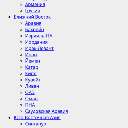
Армения
Грузия
Ближний Восток
Аравия
Бахрейн
Израиль-ПА
Иордания
Ирак-Левант
Иран
Йемен
Катар
Кипр
Кувейт
Ливан
ОАЭ
Оман
ПНА
Саудовская Аравия
Юго-Восточная Азия
Сингапур