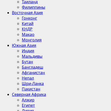
Таиланд
Филиппины
Восточная Азия
Гонконг
Китай
КНДР
Макао
Монголия
Южная Азия
Индия
Мальдивы
Бутан
Бангладеш
Афганистан
Непал
Шри-Ланка
Пакистан
Северная Африка
Алжир
Египет
Ливия