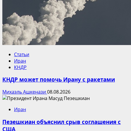
Статьи
Иран
КНДР
КНДР может помочь Ирану с ракетами
Михаэль Ашкенази
08.08.2026
Иран
Пезешкиан объяснил срыв соглашения с
США