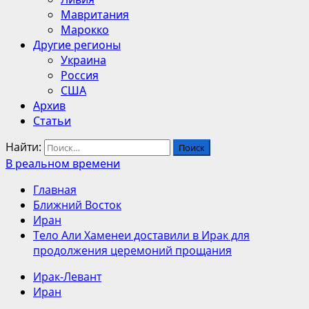
Мавритания
Марокко
Другие регионы
Украина
Россия
США
Архив
Статьи
Найти:
В реальном времени
Главная
Ближний Восток
Иран
Тело Али Хаменеи доставили в Ирак для
продолжения церемоний прощания
Ирак-Левант
Иран