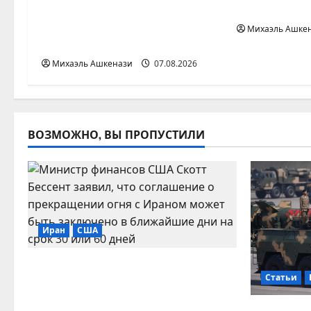
п
соглашения о
из-за упом
прекращении огня с
и
Михаэль Ашке
Ираном в ближайшие дни
с
Михаэль Ашкенази
07.08.2026
и
ВОЗМОЖНО, ВЫ ПРОПУСТИЛИ
Иран
США
США допустили заключение
Статьи
нового соглашения о
прекращении огня с Ираном в