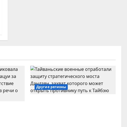
Другие регионы
Тайваньские военные
эра
отработали оборону
и» из-за
стратегического моста
Дандзян