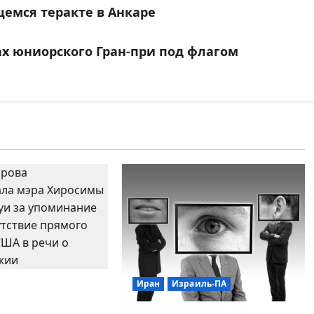
щемся теракте в Анкаре
х юниорского Гран-при под флагом
Иран
Израиль-ПА
обвинила мэра
в «русофобии»