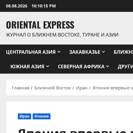
Перейти
08.08.2026
10:10:15 PM
к
содержимому
ORIENTAL EXPRESS
ЖУРНАЛ О БЛИЖНЕМ ВОСТОКЕ, ТУРАНЕ И АЗИИ
ЦЕНТРАЛЬНАЯ АЗИЯ
ЗАКАВКАЗЬЕ
БЛИЖН
ЮЖНАЯ АЗИЯ
СЕВЕРНАЯ АФРИКА
ДРУГ
Главная
Ближний Восток
Иран
Япония впервые з
Иран
Япония
Япония впервые 