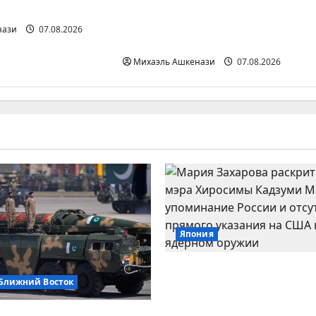
Два офицера Моссада
инания России
уволены из-за срыва
нази
07.08.2026
плана по Ирану
Михаэль Ашкенази
07.08.2026
Япония
Захарова обвинила м
Ближний Восток
Хиросимы в «русофоби
упоминания России