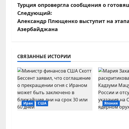
Турция опровергла сообщения о готовя
а
Следующий:
в
Александр Плющенко выступит на этапа
Азербайджана
и
г
а
СВЯЗАННЫЕ ИСТОРИИ
ц
и
я
з
Иран
США
Япония
а
США допустили
Захарова 
заключение нового
Хиросимы 