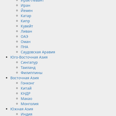
Ирак-Левант
Иран
Йемен
Катар
Кипр
Кувейт
Ливан
ОАЭ
Оман
ПНА
Саудовская Аравия
Юго-Восточная Азия
Сингапур
Таиланд
Филиппины
Восточная Азия
Гонконг
Китай
КНДР
Макао
Монголия
Южная Азия
Индия