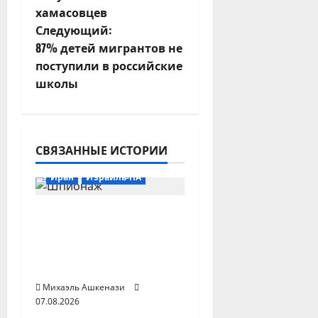
в
хамасовцев
и
Следующий:
87% детей мигрантов не
г
поступили в российские
школы
а
ц
и
СВЯЗАННЫЕ ИСТОРИИ
я
Иран
Израиль-ПА
з
Два офицера
Моссада уволены из-
а
за срыва плана по
п
Ирану
Михаэль Ашкенази
и
07.08.2026
Израиль-ПА
Иордания