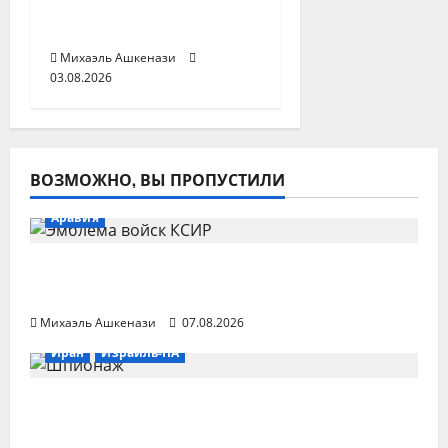
разыскивает
Моджтабу Хаменеи
Михаэль Ашкенази
03.08.2026
ВОЗМОЖНО, ВЫ ПРОПУСТИЛИ
Аравия
КСИР готовит удар по Саудовской
Аравии с двух сторон
Михаэль Ашкенази
07.08.2026
Иран
Израиль-ПА
Два офицера Моссада уволены из-за
срыва плана по Ирану