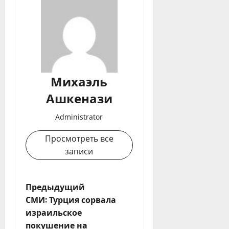
Михаэль
Ашкенази
Administrator
Просмотреть все
записи
Н
Предыдущий
СМИ: Турция сорвала
а
израильское
покушение на