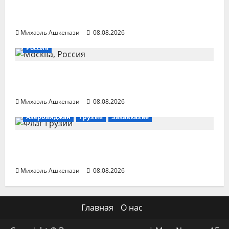
Пезешкиан объяснил срыв соглашения
с США
Михаэль Ашкенази
08.08.2026
Россия
OSW: Россия теряет население быстрее,
чем восполняет
Михаэль Ашкенази
08.08.2026
Азербайджан
Грузия
Закавказье
Азербайджан поддерживает мирное
урегулирование конфликта в Грузии
Михаэль Ашкенази
08.08.2026
Главная
О нас