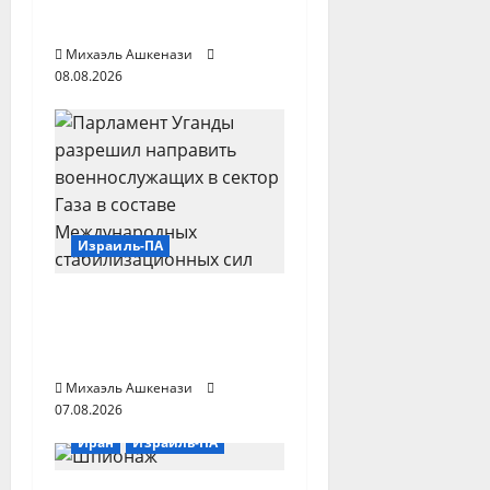
против Израиля
а
Михаэль Ашкенази
п
08.08.2026
и
с
и
Израиль-ПА
Парламент Уганды
одобрил отправку
войск в сектор Газа
Михаэль Ашкенази
07.08.2026
Иран
Израиль-ПА