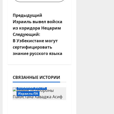
Н
Предыдущий
Израиль вывел войска
а
из коридора Нецарим
Следующий:
в
В Узбекистане могут
и
сертифицировать
знание русского языка
г
а
СВЯЗАННЫЕ ИСТОРИИ
ц
Ближний Восток
и
Израиль-ПА
я
Пакистан: исламское
з
НАТО направлено