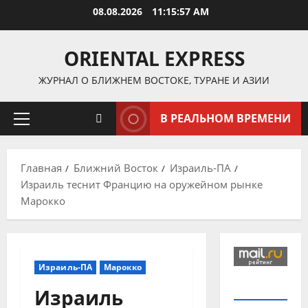
Перейти
08.08.2026
11:15:58 AM
к
содержимому
ORIENTAL EXPRESS
ЖУРНАЛ О БЛИЖНЕМ ВОСТОКЕ, ТУРАНЕ И АЗИИ
В РЕАЛЬНОМ ВРЕМЕНИ
Основное
меню
Главная
Ближний Восток
Израиль-ПА
Израиль теснит Францию на оружейном рынке
Марокко
Израиль-ПА
Марокко
Израиль