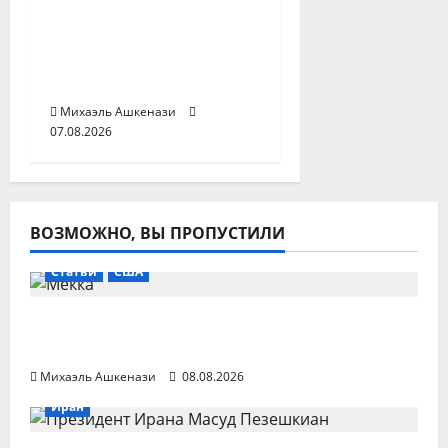
Два офицера
Моссада уволены из-
за срыва плана по
Ирану
Михаэль Ашкенази
07.08.2026
ВОЗМОЖНО, ВЫ ПРОПУСТИЛИ
Статьи
США
Мнения: без США исламское НАТО
невозможно
Михаэль Ашкенази
08.08.2026
Иран