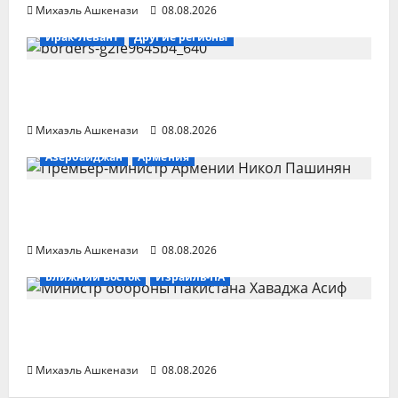
Михаэль Ашкенази
08.08.2026
Ирак-Левант
Другие регионы
Ирак развернул войска на границах для
защиты от боевиков
Михаэль Ашкенази
08.08.2026
Азербайджан
Армения
Пашинян: конфликт с Азербайджаном
закрыт
Михаэль Ашкенази
08.08.2026
Ближний Восток
Израиль-ПА
Пакистан: исламское НАТО направлено
против Израиля
Михаэль Ашкенази
08.08.2026