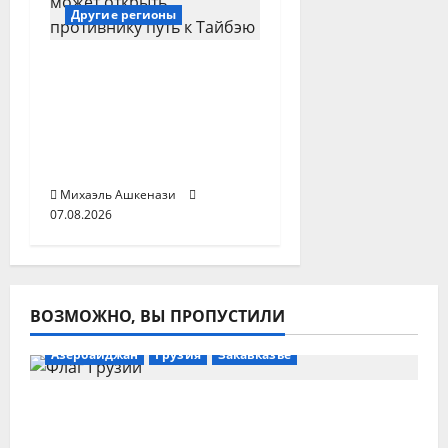
Другие регионы
Тайваньские
военные отработали
оборону
стратегического
моста Дандзян
Михаэль Ашкенази
07.08.2026
ВОЗМОЖНО, ВЫ ПРОПУСТИЛИ
Азербайджан
Грузия
Закавказье
Азербайджан поддерживает мирное
урегулирование конфликта в Грузии