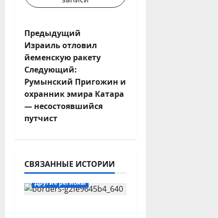
Н
Предыдущий
Израиль отловил
а
йеменскую ракету
Следующий:
в
Румынский Пригожин и
и
охранник эмира Катара
— несостоявшийся
г
путчист
а
ц
СВЯЗАННЫЕ ИСТОРИИ
Ирак-Левант
и
Другие регионы
я
Ирак развернул