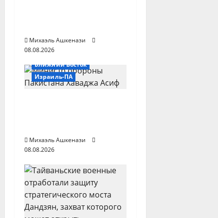
з
войска на границах
для защиты от
а
боевиков
п
Михаэль Ашкенази
08.08.2026
и
Ближний Восток
Израиль-ПА
с
и
Пакистан: исламское
НАТО направлено
против Израиля
Михаэль Ашкенази
08.08.2026