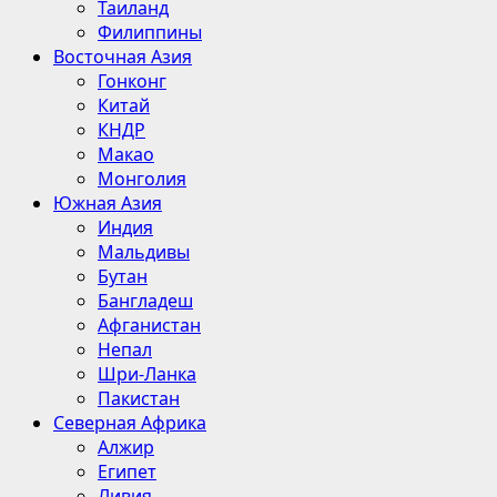
Таиланд
Филиппины
Восточная Азия
Гонконг
Китай
КНДР
Макао
Монголия
Южная Азия
Индия
Мальдивы
Бутан
Бангладеш
Афганистан
Непал
Шри-Ланка
Пакистан
Северная Африка
Алжир
Египет
Ливия