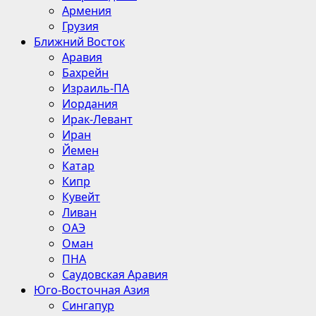
Армения
Грузия
Ближний Восток
Аравия
Бахрейн
Израиль-ПА
Иордания
Ирак-Левант
Иран
Йемен
Катар
Кипр
Кувейт
Ливан
ОАЭ
Оман
ПНА
Саудовская Аравия
Юго-Восточная Азия
Сингапур