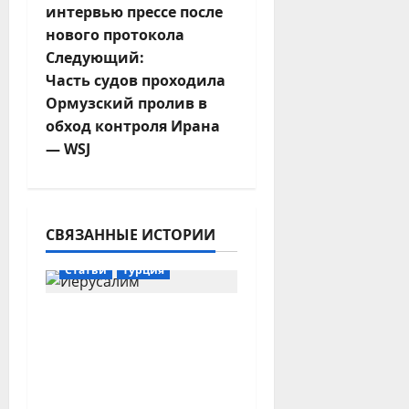
интервью прессе после
в
нового протокола
и
Следующий:
Часть судов проходила
г
Ормузский пролив в
обход контроля Ирана
а
— WSJ
ц
и
СВЯЗАННЫЕ ИСТОРИИ
я
Израиль-ПА
Иордания
Статьи
Турция
з
Ничто не отвлечет
а
нас от Иерусалима —
мусульманские
п
министры осудили