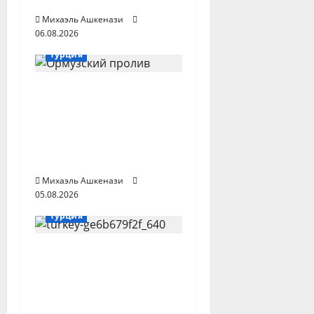
и
Израиль
Михаэль Ашкенази
с
06.08.2026
Статьи
Иран
США
и
Турция
Турецкий взгляд:
Иран считает
Ормузский пролив
делом национальной
чести
Михаэль Ашкенази
05.08.2026
Турция
Турция призвала
обеспечить
безопасность
судоходства в