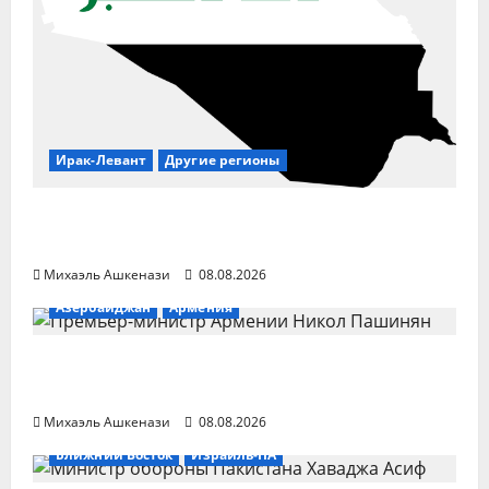
Ирак-Левант
Другие регионы
Ирак развернул войска на границах для
защиты от боевиков
Михаэль Ашкенази
08.08.2026
Азербайджан
Армения
Пашинян: конфликт с Азербайджаном
закрыт
Михаэль Ашкенази
08.08.2026
Ближний Восток
Израиль-ПА