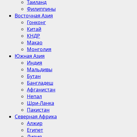
Таиланд
Филиппины
Восточная Азия
Гонконг
Китай
КНДР
Макао
Монголия
Южная Азия
Индия
Мальдивы
Бутан
Бангладеш
Афганистан
Непал
Шри-Ланка
Пакистан
Северная Африка
Алжир
Египет
Ливия