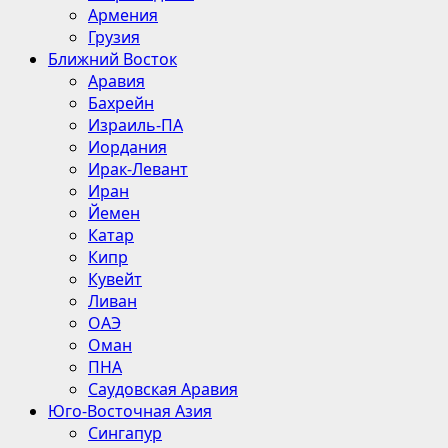
Армения
Грузия
Ближний Восток
Аравия
Бахрейн
Израиль-ПА
Иордания
Ирак-Левант
Иран
Йемен
Катар
Кипр
Кувейт
Ливан
ОАЭ
Оман
ПНА
Саудовская Аравия
Юго-Восточная Азия
Сингапур