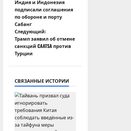
Индия и Индонезия
а
подписали соглашения
по обороне и порту
в
Сабанг
и
Следующий:
Трамп заявил об отмене
г
санкций CAATSA против
Турции
а
ц
и
СВЯЗАННЫЕ ИСТОРИИ
я
з
а