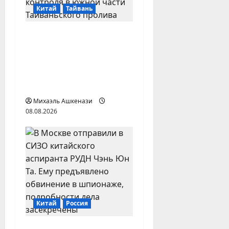
п
Китай
Тайвань
и
Тайвань призвал
с
суда игнорировать
требования Китая в
и
Тайваньском
проливе
Михаэль Ашкенази
08.08.2026
Китай
Россия