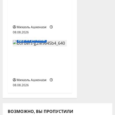
В Москве арестовали
китайского
аспиранта РУДН по
делу о шпионаже
Михаэль Ашкенази
08.08.2026
Ирак-Левант
Другие регионы
Ирак развернул
войска на границах
для защиты от
боевиков
Михаэль Ашкенази
08.08.2026
ВОЗМОЖНО, ВЫ ПРОПУСТИЛИ