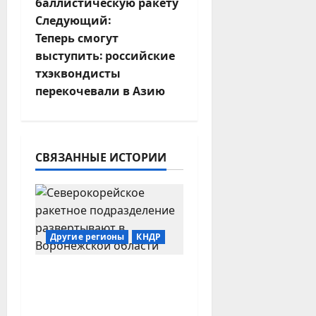
а
баллистическую ракету
Следующий:
в
Теперь смогут
и
выступить: российские
тхэквондисты
г
перекочевали в Азию
а
ц
СВЯЗАННЫЕ ИСТОРИИ
и
я
з
Другие регионы
КНДР
а
Ракетное
п
подразделение из
КНДР развертывают