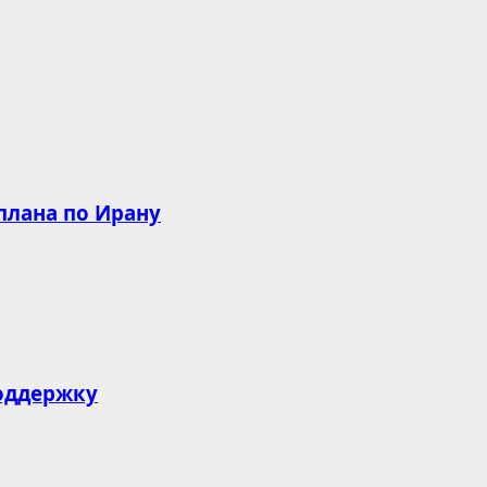
плана по Ирану
оддержку