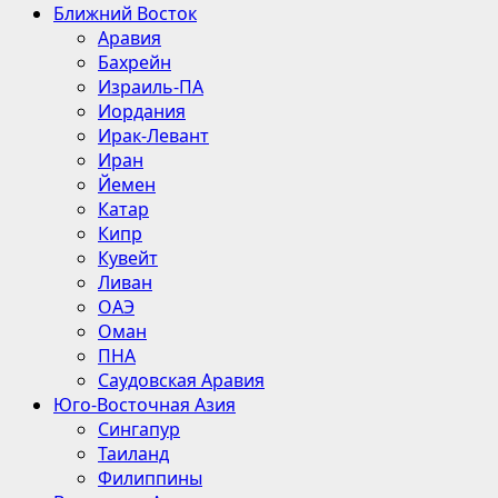
Ближний Восток
Аравия
Бахрейн
Израиль-ПА
Иордания
Ирак-Левант
Иран
Йемен
Катар
Кипр
Кувейт
Ливан
ОАЭ
Оман
ПНА
Саудовская Аравия
Юго-Восточная Азия
Сингапур
Таиланд
Филиппины