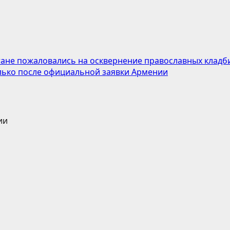
тане пожаловались на осквернение православных клад
лько после официальной заявки Армении