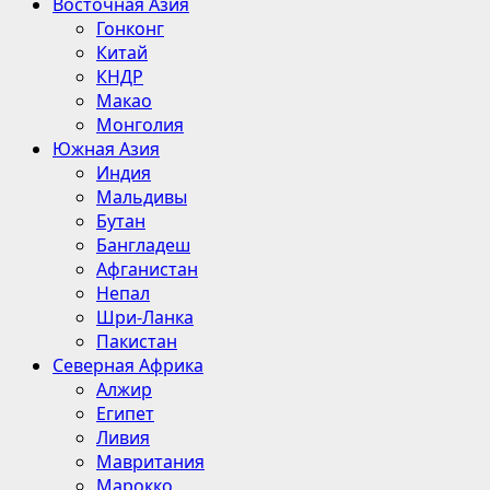
Восточная Азия
Гонконг
Китай
КНДР
Макао
Монголия
Южная Азия
Индия
Мальдивы
Бутан
Бангладеш
Афганистан
Непал
Шри-Ланка
Пакистан
Северная Африка
Алжир
Египет
Ливия
Мавритания
Марокко