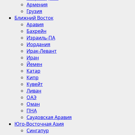
Армения
Грузия
Ближний Восток
Аравия
Бахрейн
Израиль-ПА
Иордания
Ирак-Левант
Иран
Йемен
Катар
Кипр
Кувейт
Ливан
ОАЭ
Оман
ПНА
Саудовская Аравия
Юго-Восточная Азия
Сингапур