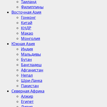
Таиланд
Филиппины
Восточная Азия
Гонконг
Китай
КНДР
Макао
Монголия
Южная Азия
Индия
Мальдивы
Бутан
Бангладеш
Афганистан
Непал
Шри-Ланка
Пакистан
Северная Африка
Алжир
Египет
Ливия