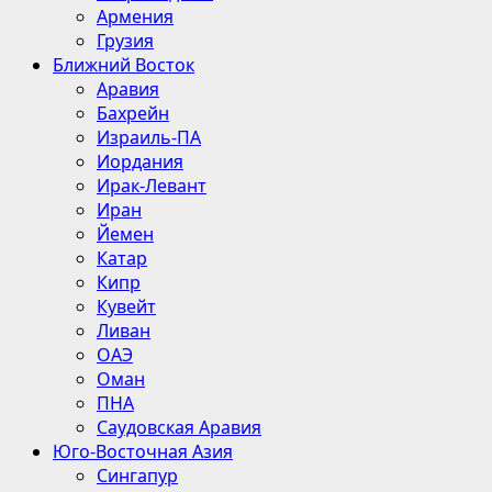
Армения
Грузия
Ближний Восток
Аравия
Бахрейн
Израиль-ПА
Иордания
Ирак-Левант
Иран
Йемен
Катар
Кипр
Кувейт
Ливан
ОАЭ
Оман
ПНА
Саудовская Аравия
Юго-Восточная Азия
Сингапур