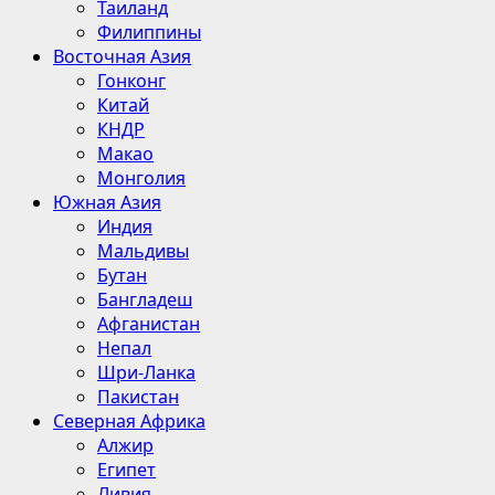
Таиланд
Филиппины
Восточная Азия
Гонконг
Китай
КНДР
Макао
Монголия
Южная Азия
Индия
Мальдивы
Бутан
Бангладеш
Афганистан
Непал
Шри-Ланка
Пакистан
Северная Африка
Алжир
Египет
Ливия