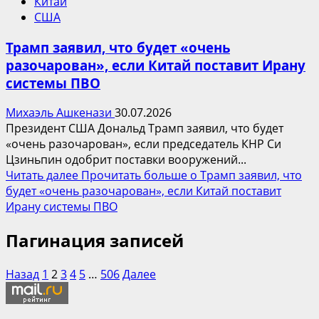
Китай
США
Трамп заявил, что будет «очень
разочарован», если Китай поставит Ирану
системы ПВО
Михаэль Ашкенази
30.07.2026
Президент США Дональд Трамп заявил, что будет
«очень разочарован», если председатель КНР Си
Цзиньпин одобрит поставки вооружений...
Читать далее
Прочитать больше о Трамп заявил, что
будет «очень разочарован», если Китай поставит
Ирану системы ПВО
Пагинация записей
Назад
1
2
3
4
5
…
506
Далее