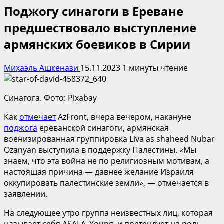
Поджогу синагоги в Ереване
предшествовало выступление
армянских боевиков в Сирии
Михаэль Ашкенази
15.11.2023
1 минуты чтение
Синагога. Фото: Pixabay
Как
отмечает
AzFront, вчера вечером, накануне
поджога
ереванской синагоги, армянская
военизированная группировка Liva as shaheed Nubar
Ozanyan выступила в поддержку Палестины. «Мы
знаем, что эта война не по религиозным мотивам, а
настоящая причина — давнее желание Израиля
оккупировать палестинские земли», — отмечается в
заявлении.
На следующее утро группа неизвестных лиц, которая
называет себя ASALA_Young, и претендует на роль