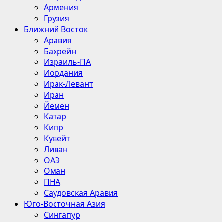
Армения
Грузия
Ближний Восток
Аравия
Бахрейн
Израиль-ПА
Иордания
Ирак-Левант
Иран
Йемен
Катар
Кипр
Кувейт
Ливан
ОАЭ
Оман
ПНА
Саудовская Аравия
Юго-Восточная Азия
Сингапур