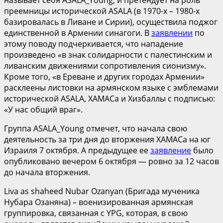
преемницы исторической ASALA (в 1970-х – 1980-х
базировалась в Ливане и Сирии), осуществила поджог
единственной в Армении синагоги. В
заявлении
по
этому поводу подчеркивается, что нападение
произведено «в знак солидарности с палестинским и
ливанским движениями сопротивления сионизму».
Кроме того, «в Ереване и других городах Армении»
расклеены листовки на армянском языке с эмблемами
исторической ASALA, ХАМАСа и Хизбаллы с подписью:
«У нас общий враг».
Группа ASALA_Young отмечет, что начала свою
деятельность за три дня до вторжения ХАМАСа на юг
Израиля 7 октября. А предыдущее ее
заявление
было
опубликовано вечером 6 октября — ровно за 12 часов
до начала вторжения.
Liva as shaheed Nubar Ozanyan (Бригада мученика
Нубара Озаняна) – военизированная армянская
группировка, связанная с YPG, которая, в свою