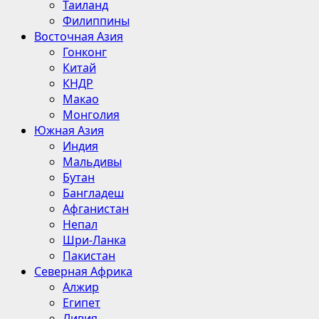
Таиланд
Филиппины
Восточная Азия
Гонконг
Китай
КНДР
Макао
Монголия
Южная Азия
Индия
Мальдивы
Бутан
Бангладеш
Афганистан
Непал
Шри-Ланка
Пакистан
Северная Африка
Алжир
Египет
Ливия