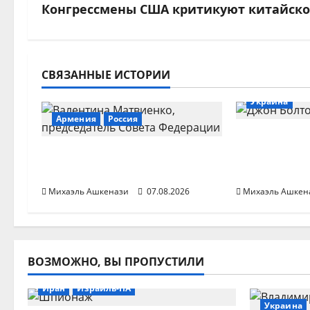
в
Конгрессмены США критикуют китайско
и
г
СВЯЗАННЫЕ ИСТОРИИ
Иран
Росс
а
Украина
Армения
Россия
ц
Экс-советн
и
Матвиенко: Армении
война в Ук
нельзя в Евросоюз
всегда был
я
Михаэль Ашкенази
07.08.2026
Михаэль Ашкен
з
а
ВОЗМОЖНО, ВЫ ПРОПУСТИЛИ
п
Иран
Израиль-ПА
и
Украина