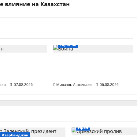
е влияние на Казахстан
ия
Статьи
США
Иран
Россия
Статьи
Украина
ик Трампа:
Война в Украине
раине и Иране
сплетается с войной на
а одна
Ближнем Востоке
ази
07.08.2026
Михаэль Ашкенази
06.08.2026
Иран
Азербайджан