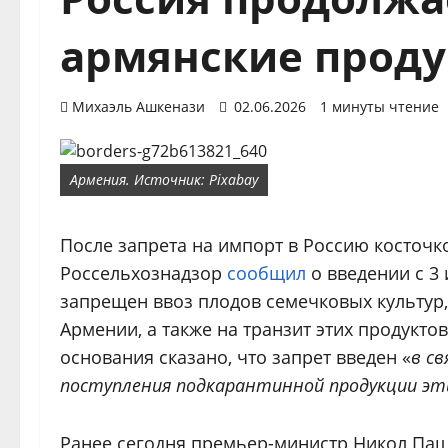
армянские прод
Михаэль Ашкенази
02.06.2026
1 минуты чтение
Армения. Источник: Pixabay
После запрета на импорт в Россию косточк
Россельхознадзор
сообщил
о введении с 3
запрещен ввоз плодов семечковых культур,
Армении, а также на транзит этих продуктов
основания сказано, что запрет введен «
в с
поступления подкарантинной продукции э
Ранее сегодня премьер-министр Никол Па