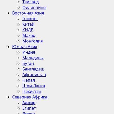
Таиланд
Филиппины
Восточная Азия
Гонконг
Китай
КНДР
Макао
Монголия
Южная Азия
Индия
Мальдивы
Бутан
Бангладеш
Афганистан
Непал
Шри-Ланка
Пакистан
Северная Африка
Алжир
Египет
Ливия