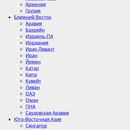
Армения
Грузия
Ближний Восток
Аравия
Бахрейн
Израиль-ПА
Иордания
Ирак-Левант
Иран
Йемен
Катар
Кипр
Кувейт
Ливан
ОАЭ
Оман
ПНА
Саудовская Аравия
Юго-Восточная Азия
Сингапур