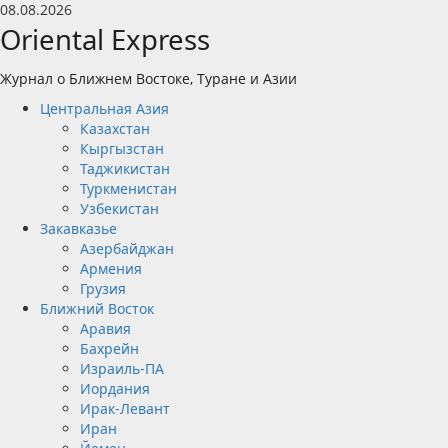
Перейти
08.08.2026
к
Oriental Express
содержимому
Журнал о Ближнем Востоке, Туране и Азии
Основное
Центральная Азия
меню
Казахстан
Кыргызстан
Таджикистан
Туркменистан
Узбекистан
Закавказье
Азербайджан
Армения
Грузия
Ближний Восток
Аравия
Бахрейн
Израиль-ПА
Иордания
Ирак-Левант
Иран