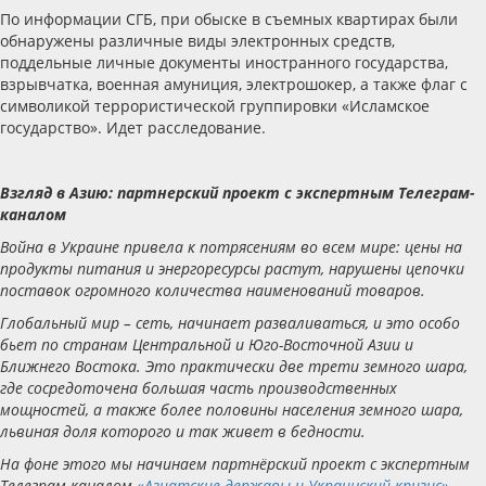
По информации СГБ, при обыске в съемных квартирах были
обнаружены различные виды электронных средств,
поддельные личные документы иностранного государства,
взрывчатка, военная амуниция, электрошокер, а также флаг с
символикой террористической группировки «Исламское
государство». Идет расследование.
Взгляд в Азию: партнерский проект с экспертным Телеграм-
каналом
Война в Украине привела к потрясениям во всем мире: цены на
продукты питания и энергоресурсы растут, нарушены цепочки
поставок огромного количества наименований товаров.
Глобальный мир – сеть, начинает разваливаться, и это особо
бьет по странам Центральной и Юго-Восточной Азии и
Ближнего Востока. Это практически две трети земного шара,
где сосредоточена большая часть производственных
мощностей, а также более половины населения земного шара,
львиная доля которого и так живет в бедности.
На фоне этого мы начинаем партнёрский проект с экспертным
Телеграм-каналом
«Азиатские державы и Украинский кризис»
.