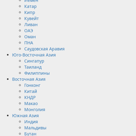
Йемен
Катар
Кипр
Кувейт
Ливан
ОАЭ
Оман
ПНА
Саудовская Аравия
Юго-Восточная Азия
Сингапур
Таиланд
Филиппины
Восточная Азия
Гонконг
Китай
КНДР
Макао
Монголия
Южная Азия
Индия
Мальдивы
Бутан