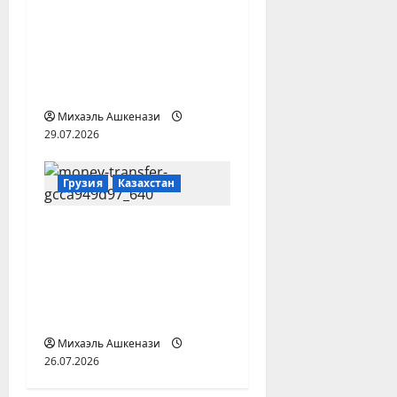
международной
защите 17 гражданам
Украины на границе
с Россией —
«Медиазона»
Михаэль Ашкенази
29.07.2026
Грузия
Казахстан
После санкций ЕС
денежные переводы
в Грузию и Казахстан
оказались
недоступны
Михаэль Ашкенази
26.07.2026