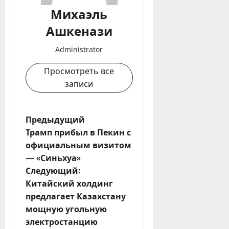
Михаэль
Ашкенази
Administrator
Просмотреть все
записи
Н
Предыдущий
Трамп прибыл в Пекин с
а
официальным визитом
— «Синьхуа»
в
Следующий:
и
Китайский холдинг
предлагает Казахстану
г
мощную угольную
электростанцию