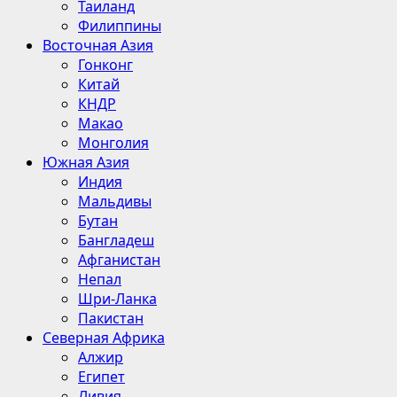
Таиланд
Филиппины
Восточная Азия
Гонконг
Китай
КНДР
Макао
Монголия
Южная Азия
Индия
Мальдивы
Бутан
Бангладеш
Афганистан
Непал
Шри-Ланка
Пакистан
Северная Африка
Алжир
Египет
Ливия