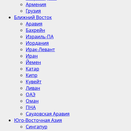
Армения
Грузия
Ближний Восток
Аравия
Бахрейн
Израиль-ПА
Иордания
Ирак-Левант
Иран
Йемен
Катар
Кипр
Кувейт
Ливан
ОАЭ
Оман
ПНА
Саудовская Аравия
Юго-Восточная Азия
Сингапур