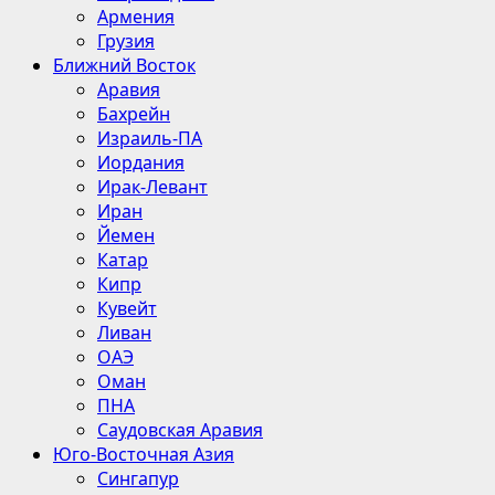
Армения
Грузия
Ближний Восток
Аравия
Бахрейн
Израиль-ПА
Иордания
Ирак-Левант
Иран
Йемен
Катар
Кипр
Кувейт
Ливан
ОАЭ
Оман
ПНА
Саудовская Аравия
Юго-Восточная Азия
Сингапур