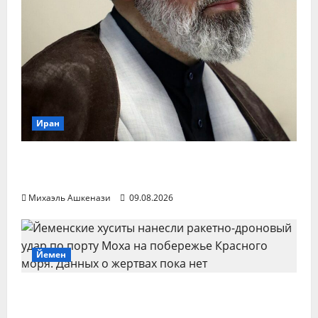
Иран
Mehr впервые опубликовало видео с
Моджтабой Хаменеи
Михаэль Ашкенази
09.08.2026
Йемен
Хуситы атаковали ракетами и
беспилотниками порт Моха