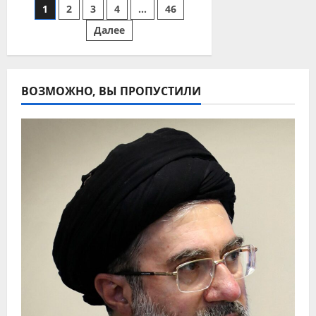
Пагинация
1
2
3
4
…
46
Турции
могут
созвониться
Далее
записей
2
августа
ВОЗМОЖНО, ВЫ ПРОПУСТИЛИ