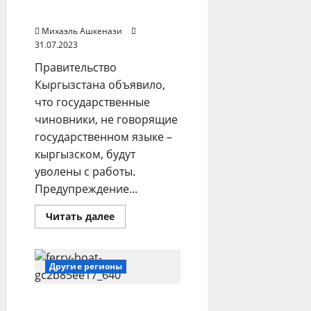
Азии
в Кыргызстане уволят
Михаэль Ашкенази
31.07.2023
Правительство
Кыргызстана объявило,
что государственные
чиновники, не говорящие
государственном языке –
кыргызском, будут
уволены с работы.
Предупреждение...
Прочитать
Читать далее
больше
о
Без
кыргызского
–
Другие регионы
на
выход!
Чиновников
В порту Батуми
без