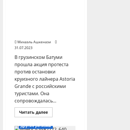
знания
активисты вновь
государственного
устроили протест
языка
в
против остановки
Кыргызстане
уволят
круизного лайнера с
российскими
туристами
Михаэль Ашкенази
31.07.2023
В грузинском Батуми
прошла акция протеста
против остановки
круизного лайнера Astoria
Grande с российскими
туристами. Она
сопровождалась...
Прочитать
Читать далее
больше
Китай
о
В
Другие регионы
порту