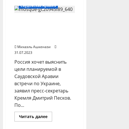
Китай
Саудовская Аравия
следит
за
Штатами
«Надо выяснить цели»:
в
надежде
Москва будет следить
сорвать
операции
за встречей по Украине
на
в Джидде
Тайване
и
Михаэль Ашкенази
не
только
31.07.2023
Россия хочет выяснить
цели планируемой в
Саудовской Аравии
встречи по Украине,
заявил пресс-секретарь
Кремля Дмитрий Песков.
По...
Прочитать
Читать далее
больше
Израиль-ПА
о
«Надо