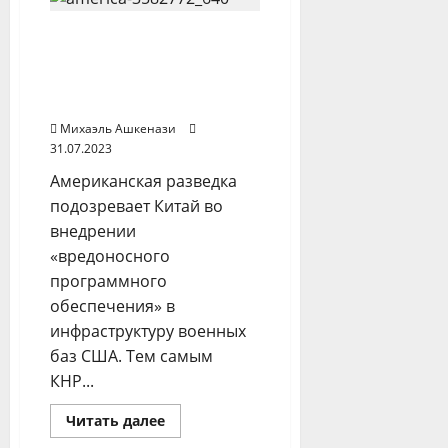
Батуми
активисты
Китай следит за
вновь
устроили
Штатами в надежде
протест
против
сорвать операции на
остановки
Тайване и не только
круизного
лайнера
Михаэль Ашкенази
с
российскими
31.07.2023
туристами
Американская разведка
подозревает Китай во
внедрении
«вредоносного
программного
обеспечения» в
инфраструктуру военных
баз США. Тем самым
КНР...
Прочитать
Читать далее
больше
Другие регионы
о