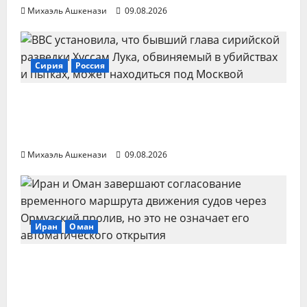
Михаэль Ашкенази
09.08.2026
Сирия
Россия
Бывшего главу сирийской разведки
Хуссама Луку обнаружили под Москвой
— BBC
Михаэль Ашкенази
09.08.2026
Иран
Оман
Иран и Оман завершают переговоры о
новом маршруте через Ормузский
пролив