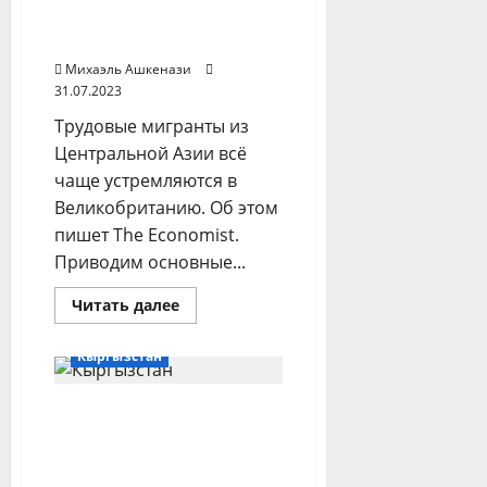
рабочих из
Центральной Азии
Михаэль Ашкенази
31.07.2023
Трудовые мигранты из
Центральной Азии всё
чаще устремляются в
Великобританию. Об этом
пишет The Economist.
Приводим основные...
Прочитать
Читать далее
больше
о
Мягкой
Кыргызстан
силой
вместо
России:
Без кыргызского – на
Лондон
заманивает
выход! Чиновников без
сезонных
рабочих
знания
из
государственного языка
Центральной