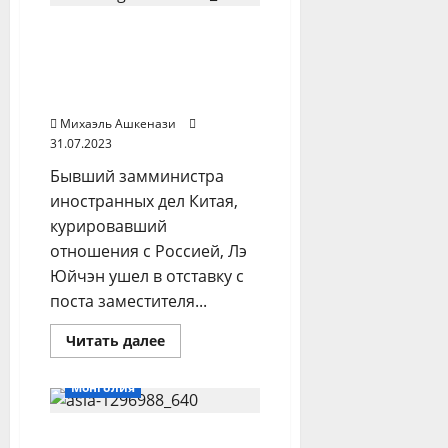
Ответственного за
связи с Россией
китайского дипломата
отправили в отставку
Михаэль Ашкенази
31.07.2023
Бывший замминистра
иностранных дел Китая,
курировавший
отношения с Россией, Лэ
Юйчэн ушел в отставку с
поста заместителя...
Прочитать
Читать далее
больше
о
Ответственного
Монголия
за
связи
с
Премьер Монголии
Россией