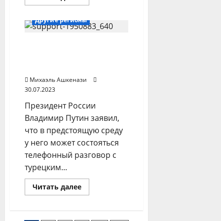
больше
Турция
о
Италия
Другие регионы
сходит
с
дороги:
Президенты России и
Рим
хочет
Турции могут
выйти
из
созвониться 2 августа
китайского
проекта
Михаэль Ашкенази
«Один
30.07.2023
пояс,
один
Президент России
путь»
Владимир Путин заявил,
что в предстоящую среду
у него может состояться
телефонный разговор с
турецким...
Прочитать
Читать далее
больше
о
Президенты
России
и