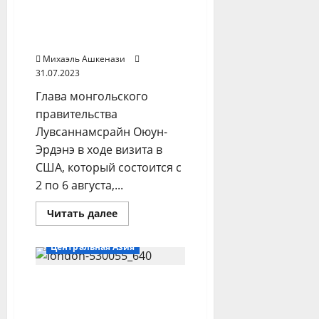
китайского
отправился за
дипломата
отправили
космическим
в
сотрудничеством в США
отставку
Михаэль Ашкенази
31.07.2023
Глава монгольского
правительства
Лувсаннамсрайн Оюун-
Эрдэнэ в ходе визита в
США, который состоится с
2 по 6 августа,...
Прочитать
Читать далее
больше
Другие регионы
о
Премьер
Центральная Азия
Монголии
отправился
за
Мягкой силой вместо
космическим
сотрудничеством
России: Лондон
в
США
заманивает сезонных