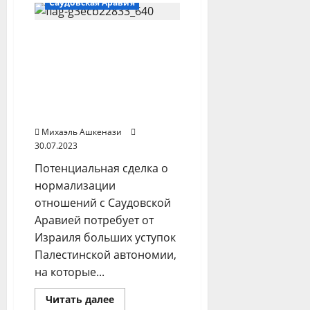
Саудовская Аравия
выяснить
цели»:
Москва
The Times of Israel:
будет
следить
Нормализация
за
встречей
отношений Саудовской
по
Аравии и Израиля
Украине
в
потребует уступок
Джидде
палестинцам
Михаэль Ашкенази
30.07.2023
Потенциальная сделка о
нормализации
отношений с Саудовской
Аравией потребует от
Израиля больших уступок
Палестинской автономии,
на которые...
Прочитать
Читать далее
больше