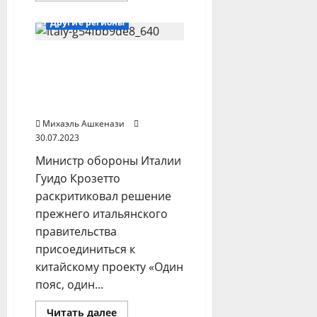
о
The
Другие регионы
Times
of
Israel:
Италия сходит с дороги:
Нормализация
отношений
Рим хочет выйти из
Саудовской
Аравии
китайского проекта
и
«Один пояс, один путь»
Израиля
потребует
Михаэль Ашкенази
уступок
палестинцам
30.07.2023
Министр обороны Италии
Гуидо Крозетто
раскритиковал решение
прежнего итальянского
правительства
присоединиться к
китайскому проекту «Один
пояс, один...
Прочитать
Читать далее