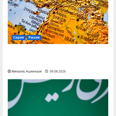
Сирия
Россия
Бывшего главу сирийской разведки
Хуссама Луку обнаружили под Москвой
— BBC
Михаэль Ашкенази
09.08.2026