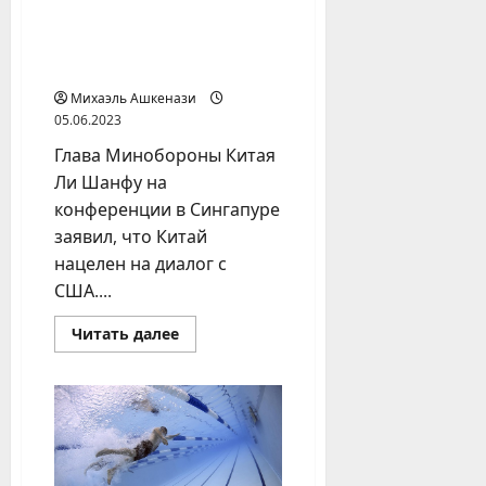
Минобороны КНР:
Китай и Штаты должны
искать общие интересы
Михаэль Ашкенази
05.06.2023
Глава Минобороны Китая
Ли Шанфу на
конференции в Сингапуре
заявил, что Китай
нацелен на диалог с
США....
Прочитать
Читать далее
больше
о
Минобороны
КНР:
Китай
и
Штаты
должны
искать
общие