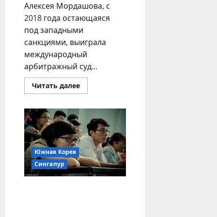
Алексея Мордашова, с
2018 года остающаяся
под западными
санкциями, выиграла
международный
арбитражный суд...
Прочитать
Читать далее
больше
о
Российская
подсанкционная
компания
выиграла
арбитраж.
Но
в
Южная Корея
Сингапуре
Сингапур
Российское
студенчество
мигрирует в Южную