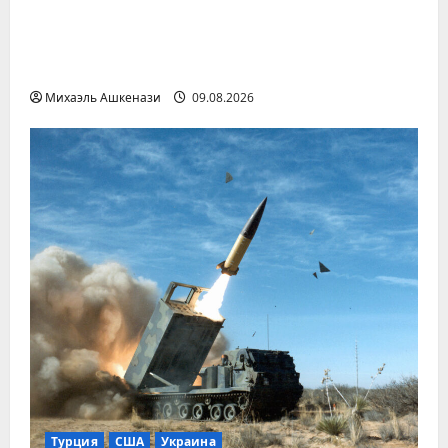
Иран и Оман завершают переговоры о
новом маршруте через Ормузский
пролив
Михаэль Ашкенази
09.08.2026
Турция
США
Украина