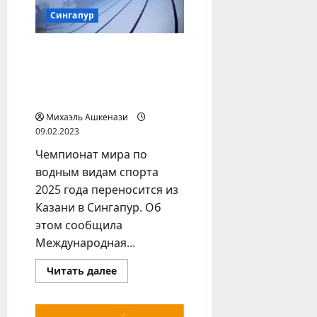
интересы
Сингапур
Пловцы решили
перенести чемпионат
мира 2025 года из
Казани в Сингапур
Михаэль Ашкенази
09.02.2023
Чемпионат мира по
водным видам спорта
2025 года переносится из
Казани в Сингапур. Об
этом сообщила
Международная...
Прочитать
Читать далее
больше
о
Пловцы
решили