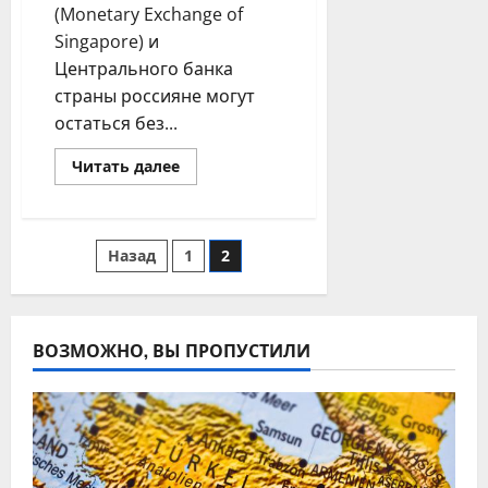
(Monetary Exchange of
Singapore) и
Центрального банка
страны россияне могут
остаться без...
Прочитать
Читать далее
больше
о
Россиянам
в
Сингапуре
Пагинация
Назад
1
2
могут
закрыть
доступ
записей
к
популярным
криптобиржам
ВОЗМОЖНО, ВЫ ПРОПУСТИЛИ