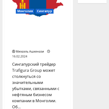
Монголия
Сингапур
Монголия показала
Trafigura фигуру из трех
пальцев: сингапурского
трейдера, возможно,
обманули
Михаэль Ашкенази
16.02.2024
Сингапурский трейдер
Trafigura Group может
столкнуться со
значительными
убытками, связанными с
нефтяным бизнесом
компании в Монголии.
Об...