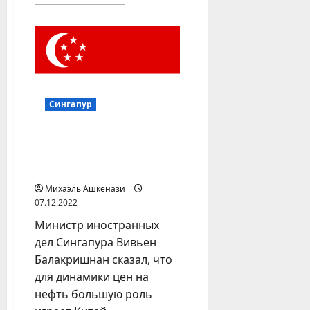
больше
о
Сингапурский
нефтяной
трейдер
вышел
из
совместного
предприятия
с
«Роснефтью»
Сингапур
Действия Китая важнее
для цен на нефть, чем
потолок
Михаэль Ашкенази
07.12.2022
Министр иностранных
дел Сингапура Вивьен
Балакришнан сказал, что
для динамики цен на
нефть большую роль