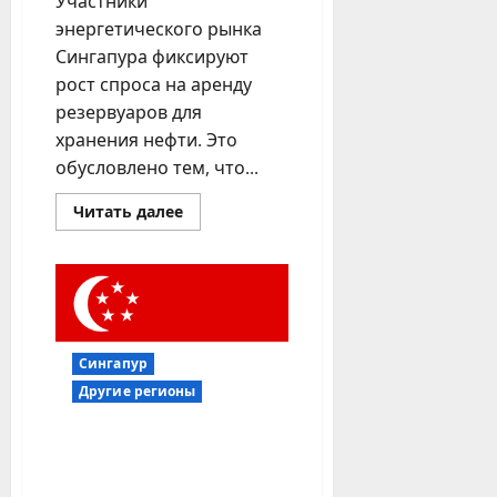
Участники
энергетического рынка
Сингапура фиксируют
рост спроса на аренду
резервуаров для
хранения нефти. Это
обусловлено тем, что...
Прочитать
Читать далее
больше
о
Смешано
и
взболтано:
российская
нефть
обходит
санкции
Сингапур
в
Сингапуре
Другие регионы
Сингапур пришел в
Грузию: закрыта сделка
по продаже