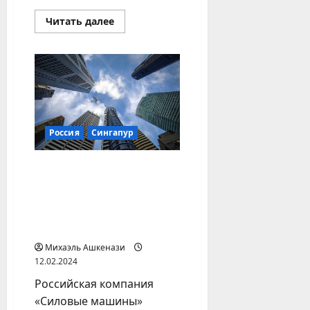
Прочитать
Читать далее
больше
о
Монголия
показала
Trafigura
фигуру
из
трех
пальцев:
сингапурского
трейдера,
Россия
Сингапур
возможно,
обманули
Российская
подсанкционная
компания выиграла
арбитраж. Но в
Сингапуре
Михаэль Ашкенази
12.02.2024
Российская компания
«Силовые машины»