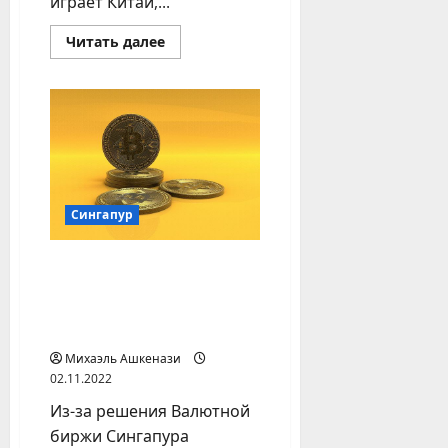
играет Китай,...
Прочитать
Читать далее
больше
о
Действия
Китая
важнее
для
цен
на
нефть,
чем
потолок
Сингапур
Россиянам в Сингапуре
могут закрыть доступ к
популярным
криптобиржам
Михаэль Ашкенази
02.11.2022
Из-за решения Валютной
биржи Сингапура