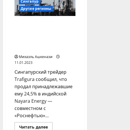
Сингапур
продаже
«Руставского
Другие регионы
азота»
Сингапурский
нефтяной трейдер
вышел из совместного
предприятия с
«Роснефтью»
Михаэль Ашкенази
11.01.2023
Сингапурский трейдер
Trafigura сообщил, что
продал принадлежавшие
ему 24,5% в индийской
Nayara Energy —
совместном с
«Роснефтью»...
Прочитать
Читать далее