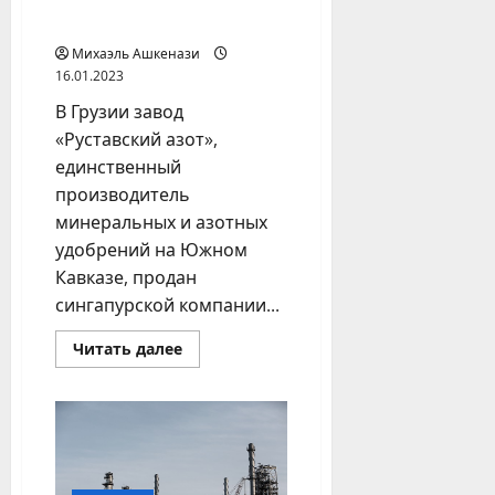
«Руставского азота»
Михаэль Ашкенази
16.01.2023
В Грузии завод
«Руставский азот»,
единственный
производитель
минеральных и азотных
удобрений на Южном
Кавказе, продан
сингапурской компании...
Прочитать
Читать далее
больше
о
Сингапур
пришел
в
Грузию:
закрыта
сделка
по