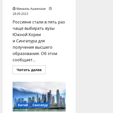
Корею и Сингапур
Михаэль Ашкенази
28.09.2023
Россияне стали в пять раз
чаще выбирать вузы
Южной Кореи
и Сингапура для
получения высшего
образования. Об этом
сообщает...
Прочитать
Читать далее
больше
о
Российское
студенчество
мигрирует
в
Южную
Корею
и
Сингапур
Китай
Сингапур