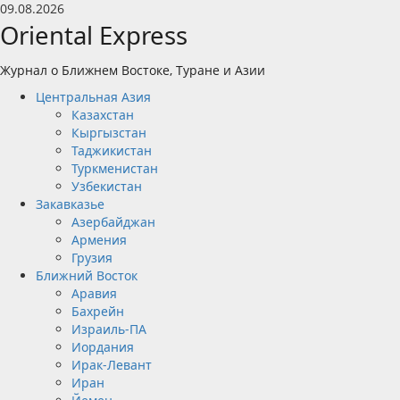
Перейти
09.08.2026
к
Oriental Express
содержимому
Журнал о Ближнем Востоке, Туране и Азии
Основное
Центральная Азия
меню
Казахстан
Кыргызстан
Таджикистан
Туркменистан
Узбекистан
Закавказье
Азербайджан
Армения
Грузия
Ближний Восток
Аравия
Бахрейн
Израиль-ПА
Иордания
Ирак-Левант
Иран