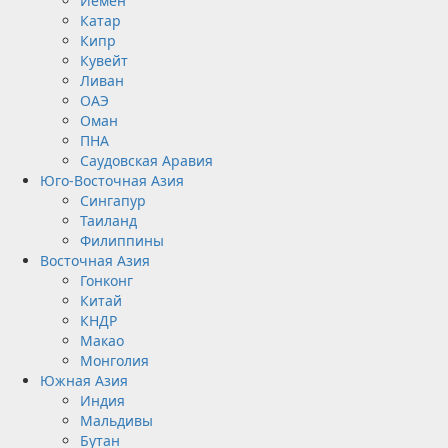
Йемен
Катар
Кипр
Кувейт
Ливан
ОАЭ
Оман
ПНА
Саудовская Аравия
Юго-Восточная Азия
Сингапур
Таиланд
Филиппины
Восточная Азия
Гонконг
Китай
КНДР
Макао
Монголия
Южная Азия
Индия
Мальдивы
Бутан