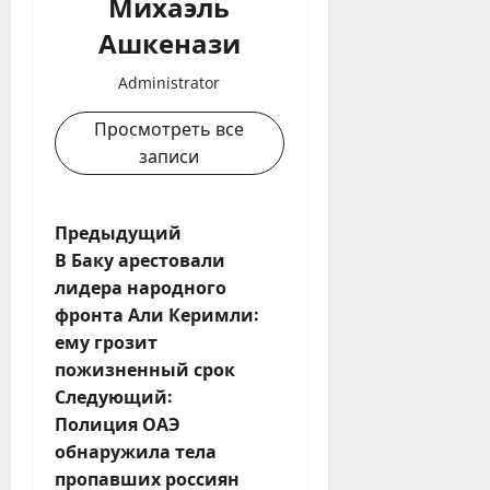
Михаэль
Ашкенази
Administrator
Просмотреть все
записи
Н
Предыдущий
В Баку арестовали
а
лидера народного
фронта Али Керимли:
в
ему грозит
и
пожизненный срок
Следующий:
г
Полиция ОАЭ
обнаружила тела
а
пропавших россиян