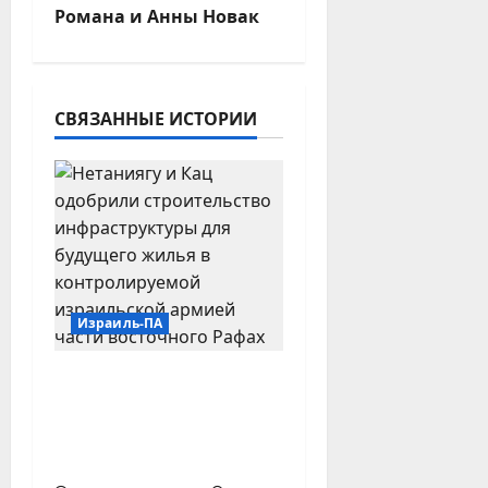
ц
Романа и Анны Новак
и
я
СВЯЗАННЫЕ ИСТОРИИ
з
а
п
и
Израиль-ПА
с
В Израиле одобрили
и
восстановительные
работы в восточном
Рафахе