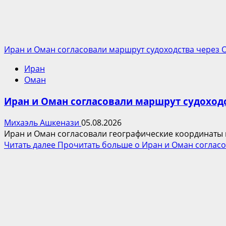
Иран и Оман согласовали маршрут судоходства через 
Иран
Оман
Иран и Оман согласовали маршрут судоход
Михаэль Ашкенази
05.08.2026
Иран и Оман согласовали географические координаты н
Читать далее
Прочитать больше о Иран и Оман согласо