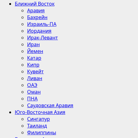
Ближний Восток
Аравия
Бахрейн
Израиль-ПА
Иордания
Ирак-Левант
Иран
Йемен
Катар
Кипр
Кувейт
Ливан
ОАЭ
Оман
ПНА
Саудовская Аравия
Юго-Восточная Азия
Сингапур
Таиланд
Филиппины