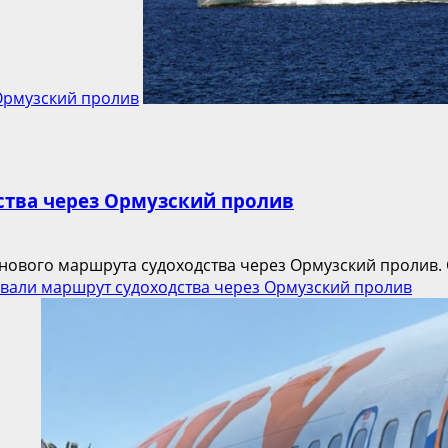
Ормузский пролив
ства через Ормузский пролив
ового маршрута судоходства через Ормузский пролив. С
вали маршрут судоходства через Ормузский пролив