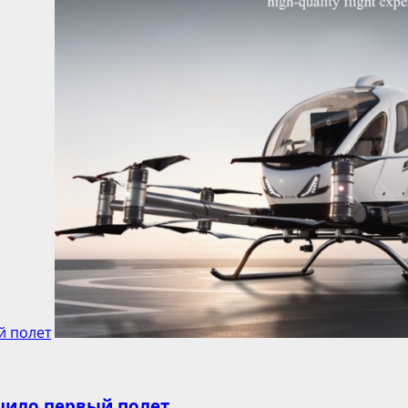
й полет
шило первый полет