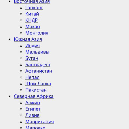
Восточная Азия
Гонконг
Китай
КНДР
Макао
Монголия
Южная Азия
Индия
Мальдивы
Бутан
Бангладеш
Афганистан
Непал
Шри-Ланка
Пакистан
Северная Африка
Алжир
Египет
Ливия
Мавритания
Марокко