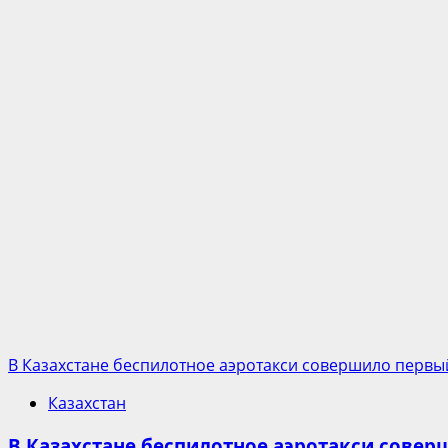
В Казахстане беспилотное аэротакси совершило первы
Казахстан
В Казахстане беспилотное аэротакси совер