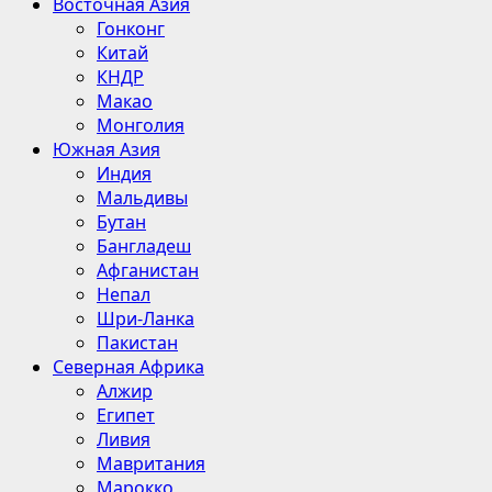
Восточная Азия
Гонконг
Китай
КНДР
Макао
Монголия
Южная Азия
Индия
Мальдивы
Бутан
Бангладеш
Афганистан
Непал
Шри-Ланка
Пакистан
Северная Африка
Алжир
Египет
Ливия
Мавритания
Марокко