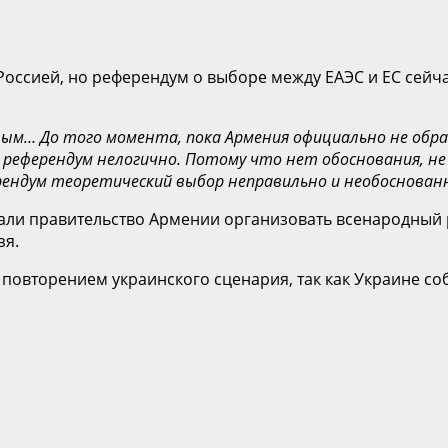
Россией, но референдум о выборе между ЕАЭС и ЕС сейч
ным… До того момента, пока Армения официально не обрат
референдум нелогично. Потому что нет обоснования, н
рендум теоретический выбор неправильно и необоснован
вали правительство Армении организовать всенародный 
зя.
повторением украинского сценария, так как Украине со