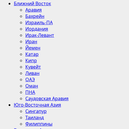
Ближний Восток
Аравия
Бахрейн
Израиль-ПА
Иордания
Ирак-Левант
Иран
Йемен
Катар
Кипр
Кувейт
Ливан
ОАЭ
Оман
ПНА
Саудовская Аравия
Юго-Восточная Азия
Сингапур
Таиланд
Филиппины