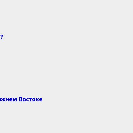
?
лижнем Востоке