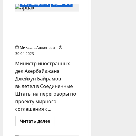
Мигранты
Азербайджан
Армения
из
Центральной
Азии
Глава МИД
пожаловались
на
Азербайджана улетел в
отсутствие
выплат
Вашингтон на
за
переговоры по Армении
вырытые
окопы
Михаэль Ашкенази
30.04.2023
Министр иностранных
дел Азербайджана
Джейхун Байрамов
вылетел в Соединенные
Штаты на переговоры по
проекту мирного
соглашения с...
Прочитать
Читать далее
больше
о
Глава