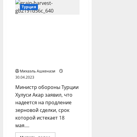
МИД
Азербайджана
Турция
улетел
в
Вашингтон
Глава Минобороны
на
переговоры
Турции: Зерновая
по
сделка может статью
Армении
моделью
урегулирования
военного конфликта
России и Украины
Михаэль Ашкенази
30.04.2023
Министр обороны Турции
Хулуси Акар заявил, что
надеется на продление
зерновой сделки, срок
которой истекает 18
мая....