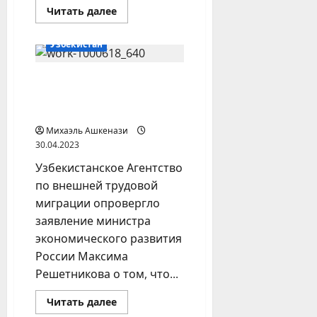
Прочитать
Читать далее
больше
о
Беспилотные
Узбекистан
такси
могут
оставить
Узбекистан опроверг
кыргызских
мигрантов
данные России о росте
без
работы
числа мигрантов
Михаэль Ашкенази
30.04.2023
Узбекистанское Агентство
по внешней трудовой
миграции опровергло
заявление министра
экономического развития
России Максима
Решетникова о том, что...
Прочитать
Читать далее
больше