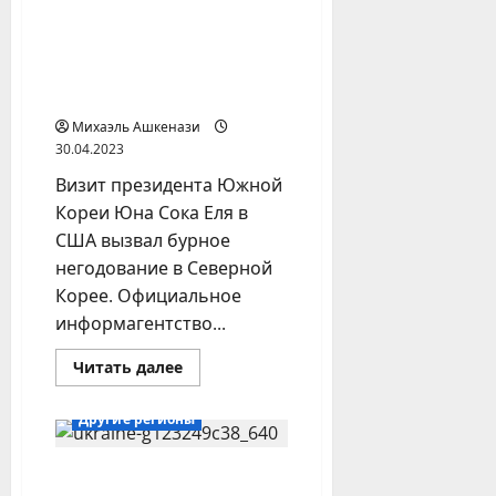
призвал
КНДР возмущена
Турцию
выйти
визитом
из
НАТО,
южнокорейского
чтобы
лидера в США
не
воевать
Михаэль Ашкенази
в
Украине
30.04.2023
Визит президента Южной
Кореи Юна Сока Еля в
США вызвал бурное
негодование в Северной
Корее. Официальное
информагентство...
Прочитать
Читать далее
больше
Япония
о
КНДР
Другие регионы
возмущена
визитом
южнокорейского
Японец открыл в
лидера
в