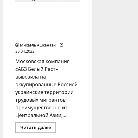
Мигранты из
Центральной Азии
пожаловались на
отсутствие выплат за
вырытые окопы
Михаэль Ашкенази
30.04.2023
Московская компания
«АБЗ Белый Раст»
вывозила на
оккупированные Россией
украинские территории
трудовых мигрантов
преимущественно из
Центральной Азии,...
Прочитать
Читать далее
больше
о