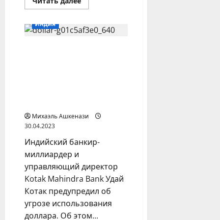
Прочитать
Читать далее
больше
о
Глава
Индия
Минобороны
Турции:
Зерновая
Индийский банкир-
сделка
может
миллиардер рассказал
статью
моделью
о поисках мировой
урегулирования
валюты,
военного
конфликта
альтернативной
России
доллару
и
Украины
Михаэль Ашкенази
30.04.2023
Индийский банкир-
миллиардер и
управляющий директор
Kotak Mahindra Bank Удай
Котак предупредил об
угрозе использования
доллара. Об этом...