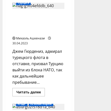
Депутат
Турция
маслихата
Алматы
предложила
Адмирал в отставке
Зеленскому
напасть
призвал Турцию выйти
на
Турцию
из НАТО, чтобы не
воевать в Украине
Михаэль Ашкенази
30.04.2023
Джем Гюрдениз, адмирал
турецкого флота в
отставке, призвал Турцию
выйти из блока НАТО, так
как дальнейшее
пребывание...
Прочитать
Читать далее
больше
о
Адмирал
КНДР
Южная Корея
в
отставке