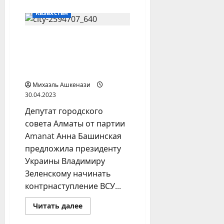
о
Узбекистан
Казахстан
опроверг
данные
России
Депутат маслихата
о
росте
Алматы предложила
числа
мигрантов
Зеленскому напасть на
Турцию
Михаэль Ашкенази
30.04.2023
Депутат городского
совета Алматы от партии
Amanat Анна Башинская
предложила президенту
Украины Владимиру
Зеленскому начинать
контрнаступление ВСУ...
Прочитать
Читать далее
больше
о