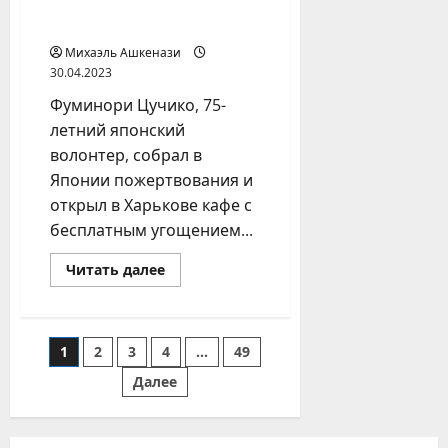
Харькове бесплатное
США
кафе
Михаэль Ашкенази
30.04.2023
Фуминори Цучико, 75-
летний японский
волонтер, собрал в
Японии пожертвования и
открыл в Харькове кафе с
бесплатным угощением...
Прочитать
Читать далее
больше
о
Японец
открыл
в
Пагинация
1
2
3
4
…
49
Харькове
бесплатное
кафе
Далее
записей