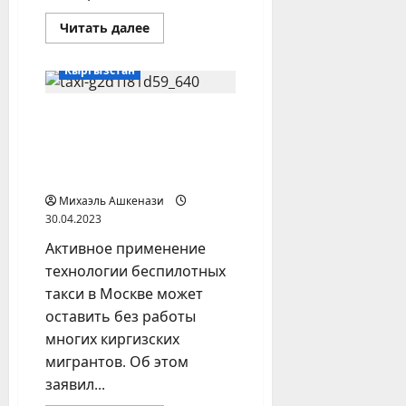
Прочитать
Читать далее
больше
Другие регионы
о
Индийский
Кыргызстан
банкир-
миллиардер
рассказал
Беспилотные такси
о
поисках
могут оставить
мировой
валюты,
кыргызских мигрантов
альтернативной
без работы
доллару
Михаэль Ашкенази
30.04.2023
Активное применение
технологии беспилотных
такси в Москве может
оставить без работы
многих киргизских
мигрантов. Об этом
заявил...